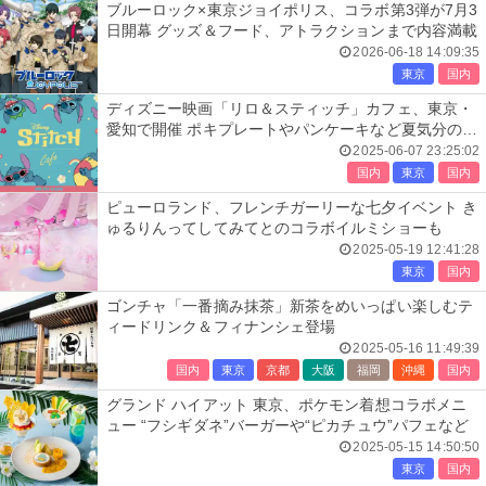
ブルーロック×東京ジョイポリス、コラボ第3弾が7月3
日開幕 グッズ＆フード、アトラクションまで内容満載
2026-06-18 14:09:35
東京
国内
ディズニー映画「リロ＆スティッチ」カフェ、東京・
愛知で開催 ポキプレートやパンケーキなど夏気分のカ
ラフルメニュー
2025-06-07 23:25:02
国内
東京
国内
ピューロランド、フレンチガーリーな七夕イベント き
ゅるりんってしてみてとのコラボイルミショーも
2025-05-19 12:41:28
東京
国内
ゴンチャ「一番摘み抹茶」新茶をめいっぱい楽しむテ
ィードリンク＆フィナンシェ登場
2025-05-16 11:49:39
国内
東京
京都
大阪
福岡
沖縄
国内
グランド ハイアット 東京、ポケモン着想コラボメニ
ュー “フシギダネ”バーガーや“ピカチュウ”パフェなど
2025-05-15 14:50:50
東京
国内