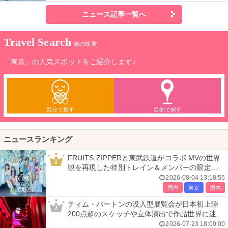
ニュース記事一覧へ
Travel Search
旅の検索
「東京」の人気スポットをご紹介します♪
気分で探す
目的で探す
ニュースランキング
FRUITS ZIPPERと東武鉄道がコラボ MVの世界
1
観を再現した特別トレイン＆メンバーの限定ア
ナウンス
2026-08-04 13:18:55
国内
東京
国内
ティム・バートンの没入型展覧会が日本初上陸
2
200点超のスケッチや立体演出で作品世界に迷い
込む
2026-07-23 18:00:00