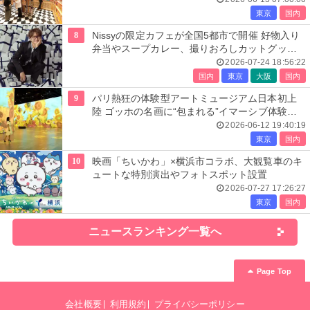
東京
国内
8
Nissyの限定カフェが全国5都市で開催 好物入り
弁当やスープカレー、撮りおろしカットグッズ
も
2026-07-24 18:56:22
国内
東京
大阪
国内
9
パリ熱狂の体験型アートミュージアム日本初上
陸 ゴッホの名画に“包まれる”イマーシブ体験＜
レーヴ・デ・リュミエール＞
2026-06-12 19:40:19
東京
国内
10
映画「ちいかわ」×横浜市コラボ、大観覧車のキ
ュートな特別演出やフォトスポット設置
2026-07-27 17:26:27
東京
国内
ニュースランキング一覧へ
Page Top
会社概要
利用規約
プライバシーポリシー