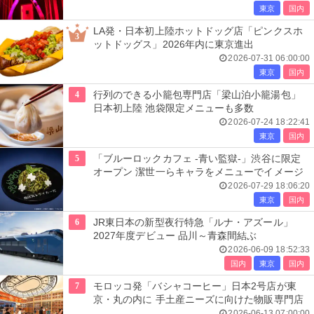
東京
国内
LA発・日本初上陸ホットドッグ店「ピンクスホ
3
ットドッグス」2026年内に東京進出
2026-07-31 06:00:00
東京
国内
4
行列のできる小籠包専門店「梁山泊小籠湯包」
日本初上陸 池袋限定メニューも多数
2026-07-24 18:22:41
東京
国内
5
「ブルーロックカフェ -青い監獄-」渋谷に限定
オープン 潔世一らキャラをメニューでイメージ
2026-07-29 18:06:20
東京
国内
6
JR東日本の新型夜行特急「ルナ・アズール」
2027年度デビュー 品川～青森間結ぶ
2026-06-09 18:52:33
国内
東京
国内
7
モロッコ発「バシャコーヒー」日本2号店が東
京・丸の内に 手土産ニーズに向けた物販専門店
2026-06-13 07:00:00