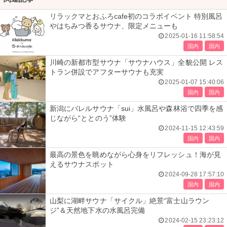
リラックマとおふろcafe初のコラボイベント 特別風呂
やはちみつ香るサウナ、限定メニューも
2025-01-16 11:58:54
国内
国内
川崎の新都市型サウナ「サウナハウス」全貌公開 レス
トラン併設でアフターサウナも充実
2025-01-07 15:40:06
国内
国内
新潟にバレルサウナ「sui」水風呂や森林浴で四季を感
じながら“ととのう”体験
2024-11-15 12:43:59
国内
国内
最高の景色を眺めながら心身をリフレッシュ！海が見
えるサウナスポット
2024-09-28 17:57:10
国内
国内
山梨に湖畔サウナ「サイクル」絶景“富士山ラウン
ジ”＆天然地下水の水風呂完備
2024-02-15 23:23:12