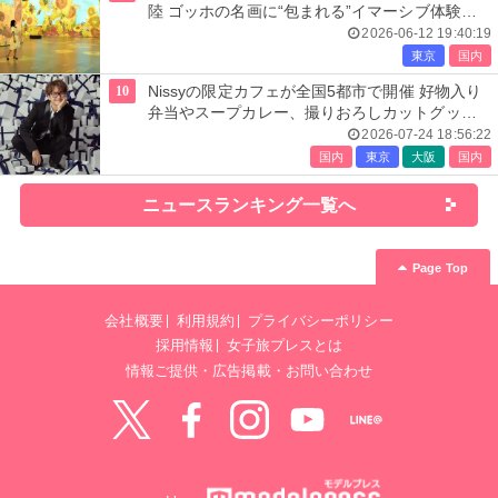
陸 ゴッホの名画に“包まれる”イマーシブ体験＜
レーヴ・デ・リュミエール＞
2026-06-12 19:40:19
東京
国内
10
Nissyの限定カフェが全国5都市で開催 好物入り
弁当やスープカレー、撮りおろしカットグッズ
も
2026-07-24 18:56:22
国内
東京
大阪
国内
ニュースランキング一覧へ
Page Top
会社概要
利用規約
プライバシーポリシー
採用情報
女子旅プレスとは
情報ご提供・広告掲載・お問い合わせ
Twitter
Facebook
instagram
YouTube
LINE@