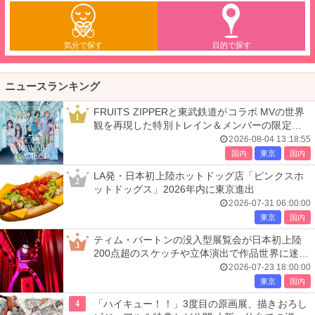
気分で探す
目的で探す
ニュースランキング
FRUITS ZIPPERと東武鉄道がコラボ MVの世界
1
観を再現した特別トレイン＆メンバーの限定ア
ナウンス
2026-08-04 13:18:55
国内
東京
国内
LA発・日本初上陸ホットドッグ店「ピンクスホ
2
ットドッグス」2026年内に東京進出
2026-07-31 06:00:00
東京
国内
ティム・バートンの没入型展覧会が日本初上陸
3
200点超のスケッチや立体演出で作品世界に迷い
込む
2026-07-23 18:00:00
東京
国内
4
「ハイキュー！！」3度目の原画展、描きおろし