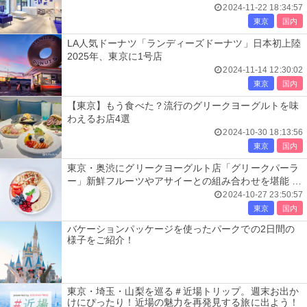
2024-11-22 18:34:57
東京
国内
LA人気ドーナツ「ランディーズドーナツ」日本初上陸
2025年、東京に1号店
2024-11-14 12:30:02
東京
国内
【東京】もう食べた？流行のグリークヨーグルトを味
わえるお店4選
2024-10-30 18:13:56
東京
国内
東京・奥渋にグリークヨーグルト店「グリークパーラ
ー」新鮮フルーツやアサイーとの組み合わせを堪能 小
型犬同伴もOK
2024-10-27 23:50:57
東京
国内
バケーションパッケージを使ったパークでの2日間の
様子をご紹介！
東京・埼玉・山梨を巡る＃近場トリップ。週末お出か
けにぴったり！近場の魅力を再発見する旅に出よう！