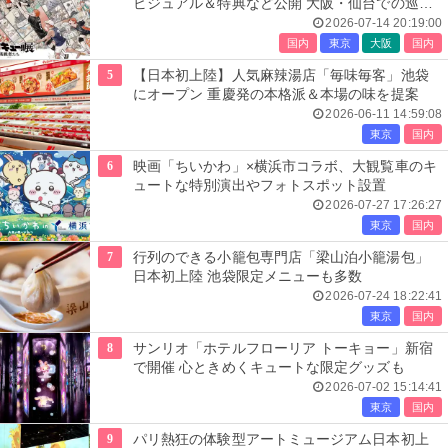
ビジュアル＆特典など公開 大阪・仙台での巡回
展も決定
2026-07-14 20:19:00
国内
東京
大阪
国内
5
【日本初上陸】人気麻辣湯店「毎味毎客」池袋
にオープン 重慶発の本格派＆本場の味を提案
2026-06-11 14:59:08
東京
国内
6
映画「ちいかわ」×横浜市コラボ、大観覧車のキ
ュートな特別演出やフォトスポット設置
2026-07-27 17:26:27
東京
国内
7
行列のできる小籠包専門店「梁山泊小籠湯包」
日本初上陸 池袋限定メニューも多数
2026-07-24 18:22:41
東京
国内
8
サンリオ「ホテルフローリア トーキョー」新宿
で開催 心ときめくキュートな限定グッズも
2026-07-02 15:14:41
東京
国内
9
パリ熱狂の体験型アートミュージアム日本初上