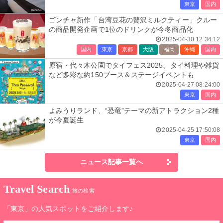
東京
国内
ゴンチャ新作「台湾豆花の贅沢ミルクティー」クルー
の商品開発企画で1位のドリンクが今冬商品化
2025-04-30 12:34:12
国内
東京
京都
大阪
福岡
沖縄
国内
原宿・代々木公園でタイフェス2025、タイ料理や雑貨
など多彩な約150ブース＆ステージイベントも
2025-04-27 08:24:00
東京
国内
よみうりランド、“恐竜”テーマの新アトラクション2種
が今夏誕生
2025-04-25 17:50:08
東京
国内
ニュース記事一覧へ
Travel Search
旅の検索
「東京」の人気スポットをご紹介します♪