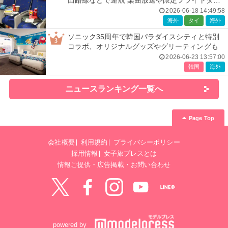
田路線などで運航 楽曲放送や限定フライトタグ
などの特典も
2026-06-18 14:49:58
海外
タイ
海外
ソニック35周年で韓国パラダイスシティと特別
3
コラボ、オリジナルグッズやグリーティングも
2026-06-23 13:57:00
韓国
海外
ニュースランキング一覧へ
Page Top
会社概要
利用規約
プライバシーポリシー
採用情報
女子旅プレスとは
情報ご提供・広告掲載・お問い合わせ
Twitter
Facebook
instagram
YouTube
LINE@
powered by