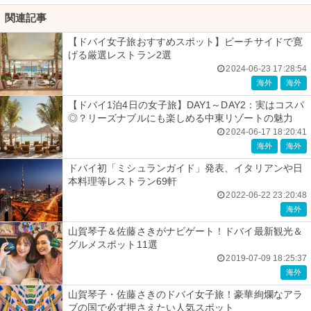
関連記事
【ドバイ女子旅おすすめスポット】ビーチサイドで寛
げる厳選レストラン2選
2024-06-23 17:28:54
海外
海外
【ドバイ1泊4日の女子旅】DAY1～DAY2：実はコスパ
◎？リーズナブルにも楽しめる中東リゾートの魅力
2024-06-17 18:20:41
海外
海外
ドバイ初「ミシュランガイド」発表、イタリアンや日
本料理等レストラン69軒
2022-06-22 23:20:48
海外
山賀琴子＆佐藤さきがナビゲート！ドバイ最新観光＆
グルメスポット11選
2019-07-09 18:25:37
海外
山賀琴子・佐藤さきのドバイ女子旅！豪華絢爛なアラ
ブの国で必ず押さえたい人気スポット