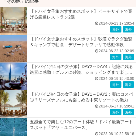
「その他」の記事
【ドバイ女子旅おすすめスポット】ビーチサイドで寛
げる厳選レストラン2選
2024-06-23 17:28:54
海外
海外
【ドバイ女子旅おすすめスポット】砂漠でラクダ遊覧
＆キャンプで朝食…デザートサファリで感動体験
2024-06-22 13:02:09
海外
海外
【ドバイ1泊4日の女子旅】DAY2～DAY4：記憶に残る
絶景に感動！グルメに砂漠、ショッピングまで楽しみ
尽くす
2024-06-19 15:43:00
海外
海外
【ドバイ1泊4日の女子旅】DAY1～DAY2：実はコスパ
◎？リーズナブルにも楽しめる中東リゾートの魅力
2024-06-17 18:20:41
海外
海外
五感全てで楽しむ12のアート体験！ドバイ最新アート
スポット「アヤ・ユニバース」
2023-06-10 22:58:18