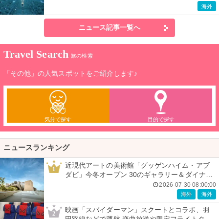
海外
ニュース記事一覧へ
Travel Search
旅の検索
「その他」の人気スポットをご紹介します♪
気分で探す
目的で探す
ニュースランキング
近現代アートの美術館「グッゲンハイム・アブ
1
ダビ」今冬オープン 30のギャラリー＆ダイナミ
ックな建築美
2026-07-30 08:00:00
海外
海外
映画「スパイダーマン」スクートとコラボ、羽
2