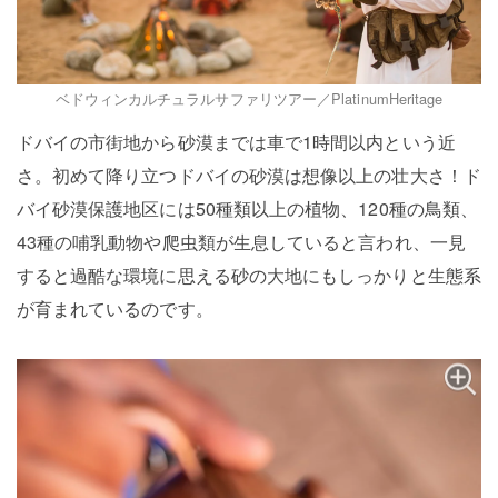
ベドウィンカルチュラルサファリツアー／PlatinumHeritage
ドバイの市街地から砂漠までは車で1時間以内という近
さ。初めて降り立つドバイの砂漠は想像以上の壮大さ！ド
バイ砂漠保護地区には50種類以上の植物、120種の鳥類、
43種の哺乳動物や爬虫類が生息していると言われ、一見
すると過酷な環境に思える砂の大地にもしっかりと生態系
が育まれているのです。