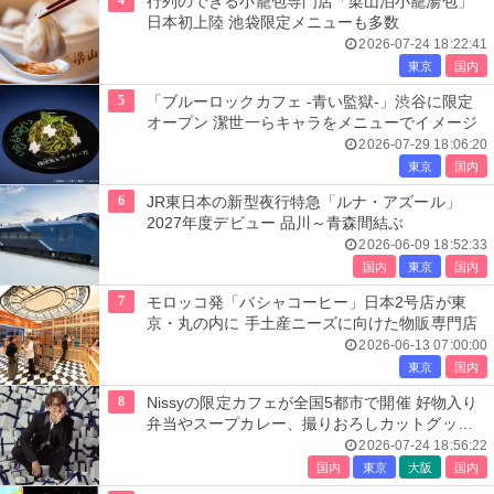
4
行列のできる小籠包専門店「梁山泊小籠湯包」
日本初上陸 池袋限定メニューも多数
2026-07-24 18:22:41
東京
国内
5
「ブルーロックカフェ -青い監獄-」渋谷に限定
オープン 潔世一らキャラをメニューでイメージ
2026-07-29 18:06:20
東京
国内
6
JR東日本の新型夜行特急「ルナ・アズール」
2027年度デビュー 品川～青森間結ぶ
2026-06-09 18:52:33
国内
東京
国内
7
モロッコ発「バシャコーヒー」日本2号店が東
京・丸の内に 手土産ニーズに向けた物販専門店
2026-06-13 07:00:00
東京
国内
8
Nissyの限定カフェが全国5都市で開催 好物入り
弁当やスープカレー、撮りおろしカットグッズ
も
2026-07-24 18:56:22
国内
東京
大阪
国内