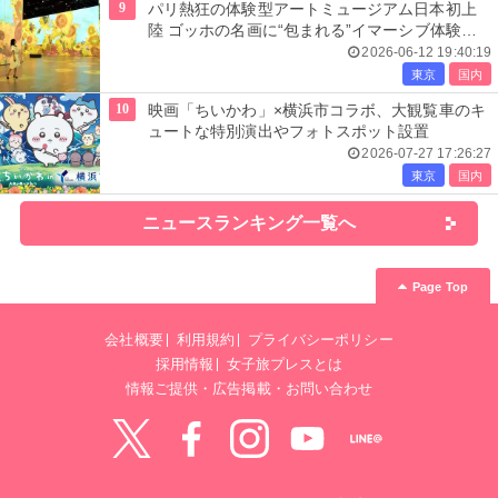
9
パリ熱狂の体験型アートミュージアム日本初上
陸 ゴッホの名画に“包まれる”イマーシブ体験＜
レーヴ・デ・リュミエール＞
2026-06-12 19:40:19
東京
国内
10
映画「ちいかわ」×横浜市コラボ、大観覧車のキ
ュートな特別演出やフォトスポット設置
2026-07-27 17:26:27
東京
国内
ニュースランキング一覧へ
Page Top
会社概要
利用規約
プライバシーポリシー
採用情報
女子旅プレスとは
情報ご提供・広告掲載・お問い合わせ
Twitter
Facebook
instagram
YouTube
LINE@