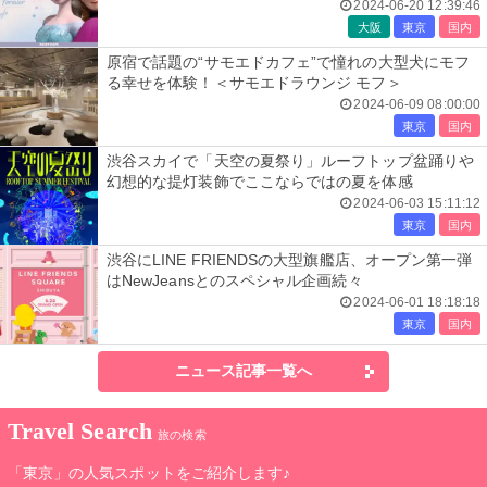
など
2024-06-20 12:39:46
大阪
東京
国内
原宿で話題の“サモエドカフェ”で憧れの大型犬にモフ
る幸せを体験！＜サモエドラウンジ モフ＞
2024-06-09 08:00:00
東京
国内
渋谷スカイで「天空の夏祭り」ルーフトップ盆踊りや
幻想的な提灯装飾でここならではの夏を体感
2024-06-03 15:11:12
東京
国内
渋谷にLINE FRIENDSの大型旗艦店、オープン第一弾
はNewJeansとのスペシャル企画続々
2024-06-01 18:18:18
東京
国内
ニュース記事一覧へ
Travel Search
旅の検索
「東京」の人気スポットをご紹介します♪