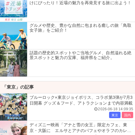
けにぴったり！近場の魅力を再発見する旅に出よう！
グルメや歴史、豊かな自然に包まれる癒しの旅「鳥取
女子旅」をご紹介！
話題の歴史的スポットやご当地グルメ、自然溢れる絶
景スポットと魅力の宝庫、福井県をご紹介。
「東京」の記事
ブルーロック×東京ジョイポリス、コラボ第3弾が7月3
日開幕 グッズ＆フード、アトラクションまで内容満載
2026-06-18 14:09:35
東京
国内
ディズニー映画「アナと雪の女王」限定カフェ、東
京・大阪に エルサとアナのパフェやオラフのカレー