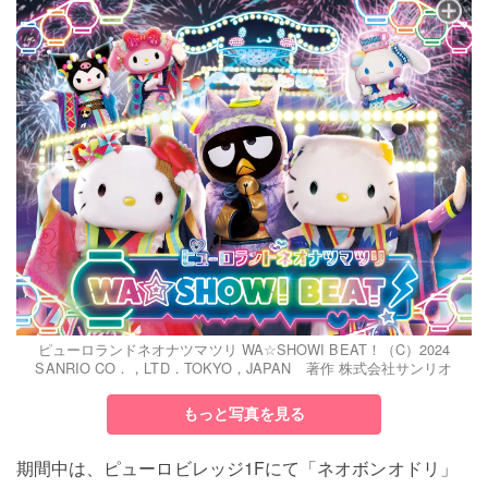
ピューロランドネオナツマツリ WA☆SHOWI BEAT！（C）2024
SANRIO CO．，LTD．TOKYO，JAPAN 著作 株式会社サンリオ
もっと写真を見る
期間中は、ピューロビレッジ1Fにて「ネオボンオドリ」