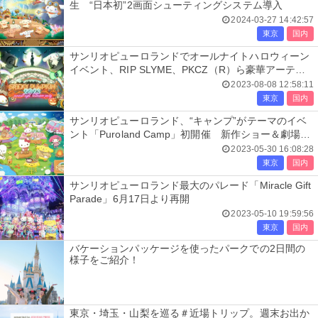
生 “日本初”2画面シューティングシステム導入
2024-03-27 14:42:57
東京
国内
サンリオピューロランドでオールナイトハロウィーン
イベント、RIP SLYME、PKCZ（R）ら豪華アーティ
スト陣が出演
2023-08-08 12:58:11
東京
国内
サンリオピューロランド、“キャンプ”がテーマのイベ
ント「Puroland Camp」初開催 新作ショー＆劇場型
ホラーなど盛り沢山
2023-05-30 16:08:28
東京
国内
サンリオピューロランド最大のパレード「Miracle Gift
Parade」6月17日より再開
2023-05-10 19:59:56
東京
国内
バケーションパッケージを使ったパークでの2日間の
様子をご紹介！
東京・埼玉・山梨を巡る＃近場トリップ。週末お出か