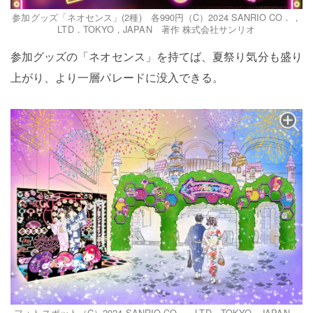
参加グッズ「ネオセンス」(2種) 各990円（C）2024 SANRIO CO．，
LTD．TOKYO，JAPAN 著作 株式会社サンリオ
参加グッズの「ネオセンス」を持てば、夏祭り気分も盛り
上がり、より一層パレードに没入できる。
フォトスポット（C）2024 SANRIO CO．，LTD．TOKYO，JAPAN