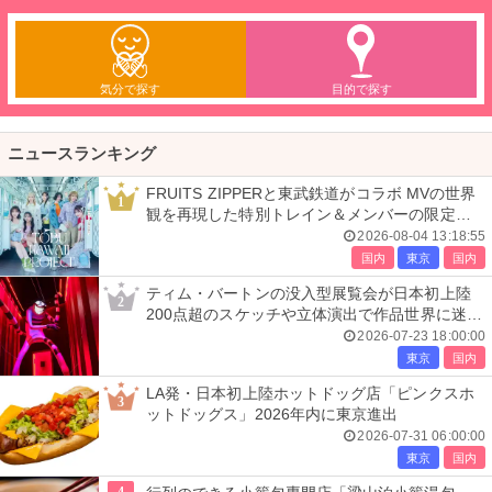
気分で探す
目的で探す
ニュースランキング
FRUITS ZIPPERと東武鉄道がコラボ MVの世界
1
観を再現した特別トレイン＆メンバーの限定ア
ナウンス
2026-08-04 13:18:55
国内
東京
国内
ティム・バートンの没入型展覧会が日本初上陸
2
200点超のスケッチや立体演出で作品世界に迷い
込む
2026-07-23 18:00:00
東京
国内
LA発・日本初上陸ホットドッグ店「ピンクスホ
3
ットドッグス」2026年内に東京進出
2026-07-31 06:00:00
東京
国内