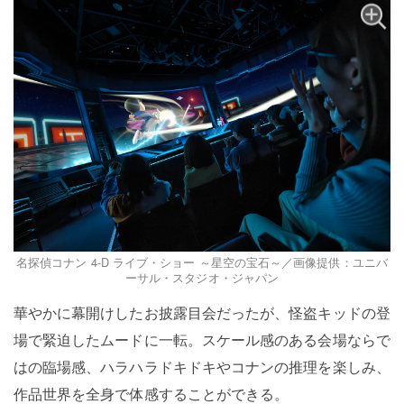
名探偵コナン 4-D ライブ・ショー ～星空の宝石～／画像提供：ユニバ
ーサル・スタジオ・ジャパン
華やかに幕開けしたお披露目会だったが、怪盗キッドの登
場で緊迫したムードに一転。スケール感のある会場ならで
はの臨場感、ハラハラドキドキやコナンの推理を楽しみ、
作品世界を全身で体感することができる。