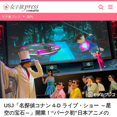
女子旅プレス
国内
USJ「名探偵コナン 4-D ライブ・ショー ～星
空の宝石～」開業！“パーク初”日本アニメの