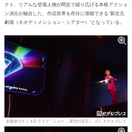
クト、リアルな登場人物が間近で繰り広げる本格アクショ
ン演出が融合した、作品世界を存分に堪能できる“新次元
劇場（ネオディメンション・シアター）”となっている。
名探偵コナン 4-D ライブ・ショー ～星空の宝石～（C）モデルプレス