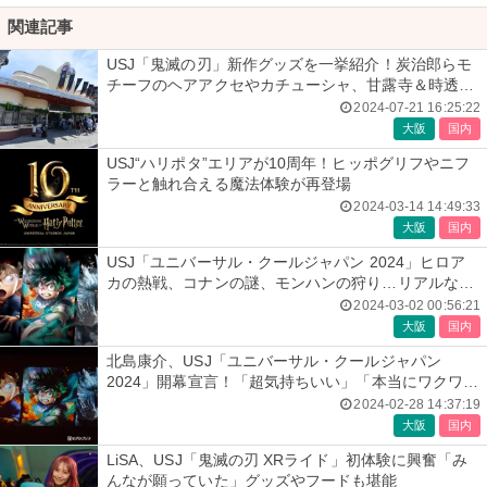
関連記事
USJ「鬼滅の刃」新作グッズを一挙紹介！炭治郎らモ
チーフのヘアアクセやカチューシャ、甘露寺＆時透の
羽織など
2024-07-21 16:25:22
大阪
国内
USJ“ハリポタ”エリアが10周年！ヒッポグリフやニフ
ラーと触れ合える魔法体験が再登場
2024-03-14 14:49:33
大阪
国内
USJ「ユニバーサル・クールジャパン 2024」ヒロア
カの熱戦、コナンの謎、モンハンの狩り…リアルな作
品世界に興奮！＜体験レポ＞
2024-03-02 00:56:21
大阪
国内
北島康介、USJ「ユニバーサル・クールジャパン
2024」開幕宣言！「超気持ちいい」「本当にワクワク
興奮」
2024-02-28 14:37:19
大阪
国内
LiSA、USJ「鬼滅の刃 XRライド」初体験に興奮「み
んなが願っていた」グッズやフードも堪能