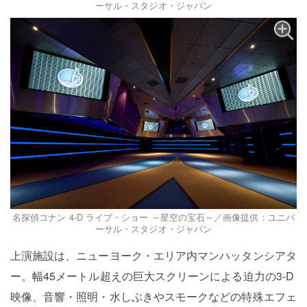
ーサル・スタジオ・ジャパン
名探偵コナン 4-D ライブ・ショー ～星空の宝石～／画像提供：ユニバ
ーサル・スタジオ・ジャパン
上演施設は、ニューヨーク・エリア内マンハッタンシアタ
ー。幅45メートル超えの巨大スクリーンによる迫力の3-D
映像、音響・照明・水しぶきやスモークなどの特殊エフェ