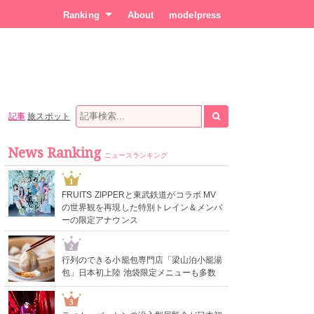
Ranking
About
modelpress
記事
旅スポット
News Ranking
ニュースランキング
1
FRUITS ZIPPERと東武鉄道がコラボ MV
の世界観を再現した特別トレイン＆メンバ
ーの限定アナウンス
2
行列のできる小籠包専門店「梁山泊小籠湯
包」日本初上陸 池袋限定メニューも多数
3