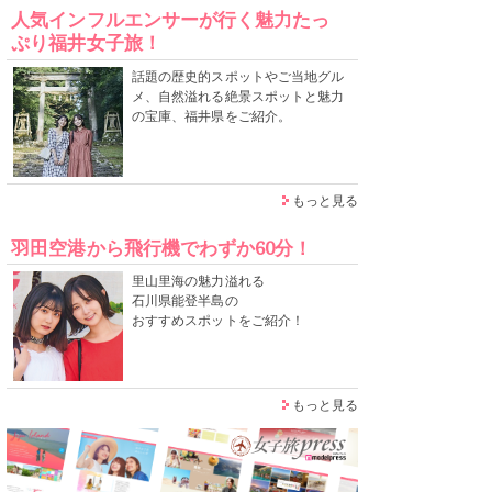
人気インフルエンサーが行く魅力たっ
ぷり福井女子旅！
話題の歴史的スポットやご当地グル
メ、自然溢れる絶景スポットと魅力
の宝庫、福井県をご紹介。
もっと見る
羽田空港から飛行機でわずか60分！
里山里海の魅力溢れる
石川県能登半島の
おすすめスポットをご紹介！
もっと見る