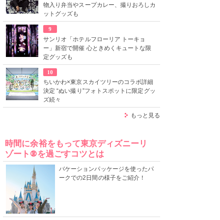
物入り弁当やスープカレー、撮りおろしカ
ットグッズも
9
サンリオ「ホテルフローリア トーキョ
ー」新宿で開催 心ときめくキュートな限
定グッズも
10
ちいかわ×東京スカイツリーのコラボ詳細
決定 “ぬい撮り”フォトスポットに限定グッ
ズ続々
もっと見る
時間に余裕をもって東京ディズニーリ
ゾート®を過ごすコツとは
バケーションパッケージを使ったパ
ークでの2日間の様子をご紹介！