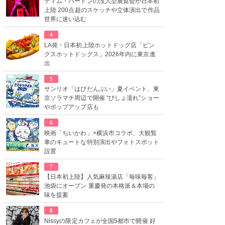
ティム・バートンの没入型展覧会が日本初
上陸 200点超のスケッチや立体演出で作品
世界に迷い込む
4
LA発・日本初上陸ホットドッグ店「ピン
クスホットドッグス」2026年内に東京進
出
5
サンリオ「はぴだんぶい」夏イベント、東
京ソラマチ周辺で開催 “びしょ濡れ”ショー
やポップアップ店も
6
映画「ちいかわ」×横浜市コラボ、大観覧
車のキュートな特別演出やフォトスポット
設置
7
【日本初上陸】人気麻辣湯店「毎味毎客」
池袋にオープン 重慶発の本格派＆本場の
味を提案
8
Nissyの限定カフェが全国5都市で開催 好