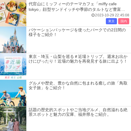
代官山にミッフィーのテーマカフェ「miffy cafe
tokyo」顔型サンドイッチや季節のタルトなど豊富な
メニュー
2023-10-29 22:45:08
東京
国内
バケーションパッケージを使ったパークでの2日間の
様子をご紹介！
東京・埼玉・山梨を巡る＃近場トリップ。週末お出か
けにぴったり！近場の魅力を再発見する旅に出よう！
グルメや歴史、豊かな自然に包まれる癒しの旅「鳥取
女子旅」をご紹介！
話題の歴史的スポットやご当地グルメ、自然溢れる絶
景スポットと魅力の宝庫、福井県をご紹介。