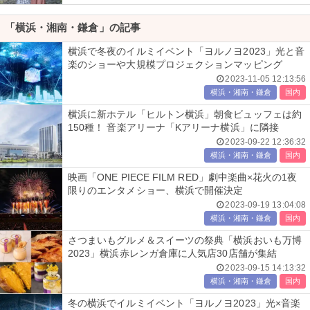
「横浜・湘南・鎌倉」の記事
横浜で冬夜のイルミイベント「ヨルノヨ2023」光と音
楽のショーや大規模プロジェクションマッピング
2023-11-05 12:13:56
横浜・湘南・鎌倉
国内
横浜に新ホテル「ヒルトン横浜」朝食ビュッフェは約
150種！ 音楽アリーナ「Kアリーナ横浜」に隣接
2023-09-22 12:36:32
横浜・湘南・鎌倉
国内
映画「ONE PIECE FILM RED」劇中楽曲×花火の1夜
限りのエンタメショー、横浜で開催決定
2023-09-19 13:04:08
横浜・湘南・鎌倉
国内
さつまいもグルメ＆スイーツの祭典「横浜おいも万博
2023」横浜赤レンガ倉庫に人気店30店舗が集結
2023-09-15 14:13:32
横浜・湘南・鎌倉
国内
冬の横浜でイルミイベント「ヨルノヨ2023」光×音楽