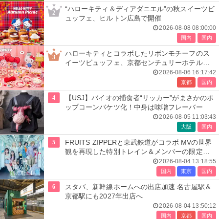
“ハローキティ＆ディアダニエル”の秋スイーツビ
2
ュッフェ、ヒルトン広島で開催
2026-08-08 08:00:00
国内
国内
ハローキティとコラボしたリボンモチーフのス
3
イーツビュッフェ、京都センチュリーホテルで
開催
2026-08-06 16:17:42
京都
国内
4
【USJ】バイオの捕食者“リッカー”がまさかのポ
ップコーンバケツ化！中身は味噌フレーバー
2026-08-05 11:03:43
大阪
国内
5
FRUITS ZIPPERと東武鉄道がコラボ MVの世界
観を再現した特別トレイン＆メンバーの限定ア
ナウンス
2026-08-04 13:18:55
国内
東京
国内
6
スタバ、新幹線ホームへの出店加速 名古屋駅＆
京都駅にも2027年出店へ
2026-08-04 13:50:12
国内
京都
国内