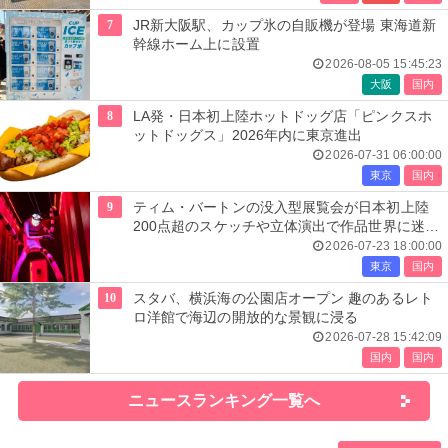
7
JR新大阪駅、カップ氷の自販機が登場 東海道新
幹線ホーム上に設置
2026-08-05 15:45:23
大阪
国内
8
LA発・日本初上陸ホットドッグ店「ピンクスホ
ットドッグス」2026年内に東京進出
2026-07-31 06:00:00
東京
国内
9
ティム・バートンの没入型展覧会が日本初上陸
200点超のスケッチや立体演出で作品世界に迷い
込む
2026-07-23 18:00:00
東京
国内
10
スタバ、横浜海の公園店オープン 趣のあるレト
ロ洋館で海辺の開放的な景観に浸る
2026-07-28 15:42:09
国内
国内
ニュースランキング一覧へ