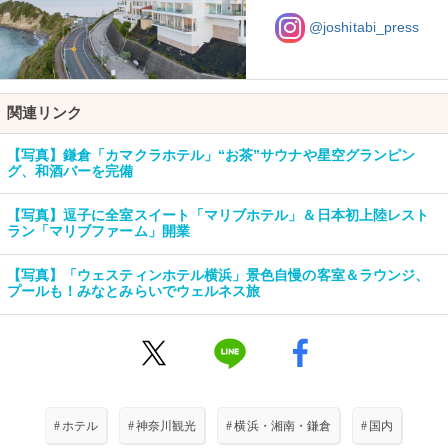
@joshitabi_press
関連リンク
【写真】鎌倉「カマクラホテル」“お茶”サウナや星空グランピン
グ、和酒バーを完備
【写真】逗子に全室スイート「マリブホテル」＆日本初上陸レスト
ラン「マリブファーム」開業
【写真】「ウェスティンホテル横浜」景色自慢の客室＆ラウンジ、
プールも！みなとみらいでウェルネス旅
#
ホテル
#
神奈川観光
#
横浜・湘南・鎌倉
#
国内