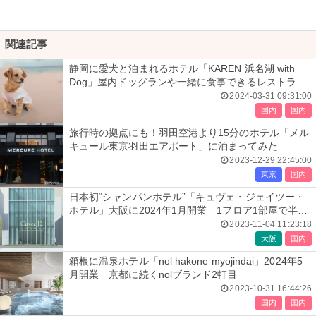
関連記事
静岡に愛犬と泊まれるホテル「KAREN 浜名湖 with
Dog」屋内ドッグランや一緒に食事できるレストラン
など完備
2024-03-31 09:31:00
国内
国内
旅行時の拠点にも！羽田空港より15分のホテル「メル
キュール東京羽田エアポート」に泊まってみた
2023-12-29 22:45:00
東京
国内
日本初“シャンパンホテル”「キュヴェ・ジェイツー・
ホテル」大阪に2024年1月開業 1フロア1部屋で半露
天風呂付き
2023-11-04 11:23:18
大阪
国内
箱根に温泉ホテル「nol hakone myojindai」2024年5
月開業 京都に続くnolブランド2軒目
2023-10-31 16:44:26
国内
国内