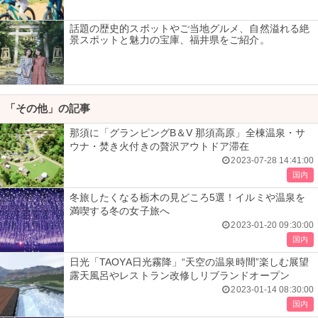
話題の歴史的スポットやご当地グルメ、自然溢れる絶
景スポットと魅力の宝庫、福井県をご紹介。
「その他」の記事
那須に「グランピングB＆V 那須高原」全棟温泉・サ
ウナ・焚き火付きの贅沢アウトドア滞在
2023-07-28 14:41:00
国内
冬旅したくなる栃木の見どころ5選！イルミや温泉を
満喫する冬の女子旅へ
2023-01-20 09:30:00
国内
日光「TAOYA日光霧降」“天空の温泉時間”楽しむ展望
露天風呂やレストラン改修しリブランドオープン
2023-01-14 08:30:00
国内