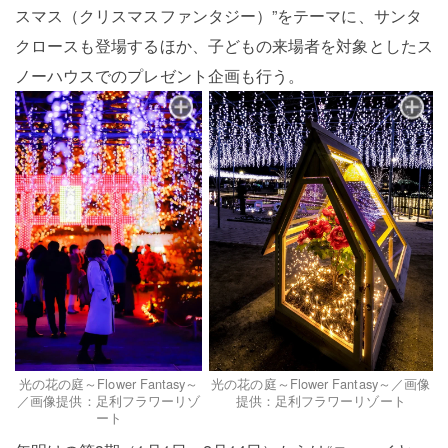
スマス（クリスマスファンタジー）”をテーマに、サンタ
クロースも登場するほか、子どもの来場者を対象としたス
ノーハウスでのプレゼント企画も行う。
光の花の庭～Flower Fantasy～／画像
光の花の庭～Flower Fantasy～
提供：足利フラワーリゾート
／画像提供：足利フラワーリゾ
ート