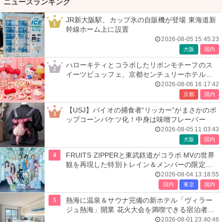
ニュースランキング
JR新大阪駅、カップ氷の自販機が登場 東海道新
1
幹線ホーム上に設置
2026-08-05 15:45:23
大阪
国内
ハローキティとコラボしたリボンモチーフのス
2
イーツビュッフェ、京都センチュリーホテルで
開催
2026-08-06 16:17:42
京都
国内
【USJ】バイオの捕食者“リッカー”がまさかのポ
3
ップコーンバケツ化！中身は味噌フレーバー
2026-08-05 11:03:43
大阪
国内
4
FRUITS ZIPPERと東武鉄道がコラボ MVの世界
観を再現した特別トレイン＆メンバーの限定ア
ナウンス
2026-08-04 13:18:55
国内
東京
国内
5
熱海に温泉＆サウナ完備の新ホテル「ヴィラー
ジュ熱海」開業 花火大会を満喫できる宿泊者専
用ルーフトップも
2026-08-01 23:40:46