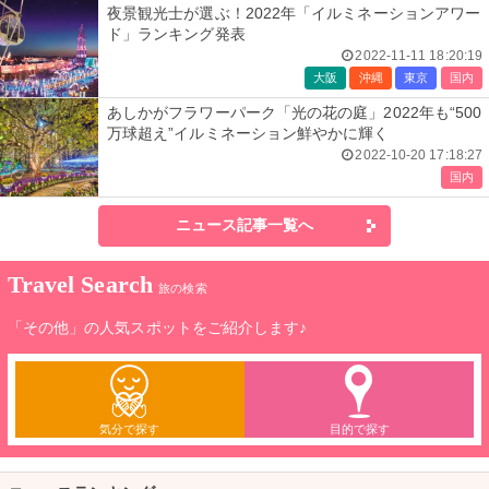
夜景観光士が選ぶ！2022年「イルミネーションアワー
ド」ランキング発表
2022-11-11 18:20:19
大阪
沖縄
東京
国内
あしかがフラワーパーク「光の花の庭」2022年も“500
万球超え”イルミネーション鮮やかに輝く
2022-10-20 17:18:27
国内
ニュース記事一覧へ
Travel Search
旅の検索
「その他」の人気スポットをご紹介します♪
気分で探す
目的で探す