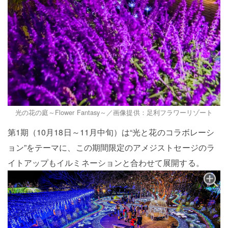
光の花の庭～Flower Fantasy～／画像提供：足利フラワーリゾート
第1期（10月18日～11月中旬）は“光と花のコラボレーシ
ョン”をテーマに、この期間限定のアメジストセージのラ
イトアップもイルミネーションと合わせて展開する。