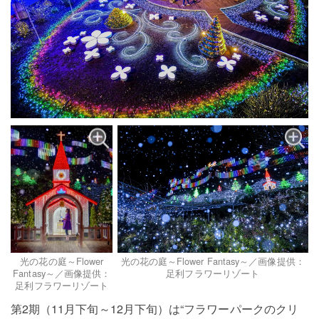
光の花の庭～Flower Fantasy～／画像提供：
光の花の庭～Flower
足利フラワーリゾート
Fantasy～／画像提供：
足利フラワーリゾート
第2期（11月下旬～12月下旬）は“フラワーパークのクリ