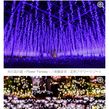
光の花の庭～Flower Fantasy～／画像提供：足利フラワーリゾート