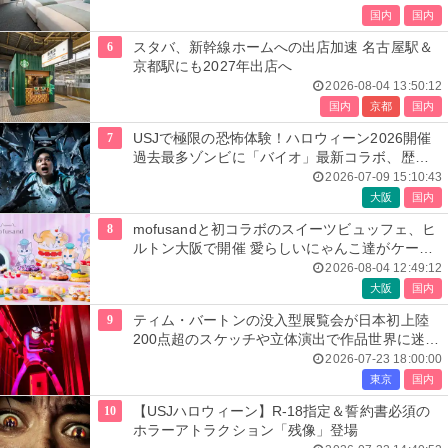
国内
国内
6
スタバ、新幹線ホームへの出店加速 名古屋駅＆
京都駅にも2027年出店へ
2026-08-04 13:50:12
国内
京都
国内
7
USJで極限の恐怖体験！ハロウィーン2026開催
過去最多ゾンビに「バイオ」最新コラボ、歴代
人気楽曲メドレーが彩る
2026-07-09 15:10:43
大阪
国内
8
mofusandと初コラボのスイーツビュッフェ、ヒ
ルトン大阪で開催 愛らしいにゃんこ達がケーキ
に
2026-08-04 12:49:12
大阪
国内
9
ティム・バートンの没入型展覧会が日本初上陸
200点超のスケッチや立体演出で作品世界に迷い
込む
2026-07-23 18:00:00
東京
国内
10
【USJハロウィーン】R-18指定＆誓約書必須の
ホラーアトラクション「残像」登場