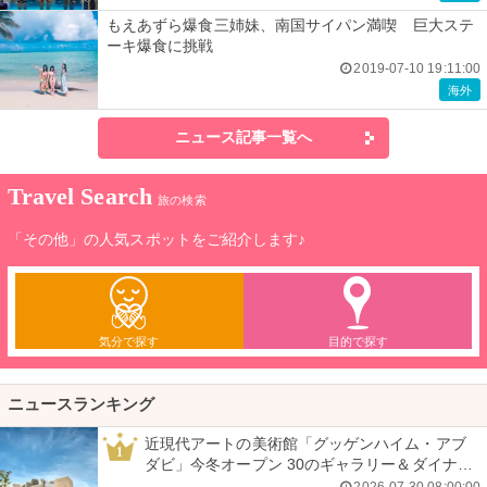
もえあずら爆食三姉妹、南国サイパン満喫 巨大ステ
ーキ爆食に挑戦
2019-07-10 19:11:00
海外
ニュース記事一覧へ
Travel Search
旅の検索
「その他」の人気スポットをご紹介します♪
気分で探す
目的で探す
ニュースランキング
近現代アートの美術館「グッゲンハイム・アブ
1
ダビ」今冬オープン 30のギャラリー＆ダイナミ
ックな建築美
2026-07-30 08:00:00