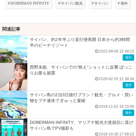
#
DOBERMAN INFINITY
#
サイパン観光
#
サイパン
#
海外
関連記事
サイパン、約2年半ぶり直行便再開 日本から約3時間
半のビーチリゾート
2022-09-05 15:48:22
海外
西野未姫、サイパンでの“映え”ショットに反響 ぽっこ
りお腹も披露
2020-02-25 12:38:34
海外
サイパン島の2泊3日旅行プラン！観光・グルメ・買い
物をプチ連休でぎゅっと凝縮
2019-11-01 18:15:00
海外
DOBERMAN INFINITY、マリアナ観光大使就任に喜び
サイパン島でPV撮影も
2019-10-30 17:08:22