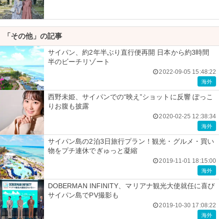
「その他」の記事
サイパン、約2年半ぶり直行便再開 日本から約3時間
半のビーチリゾート
2022-09-05 15:48:22
海外
西野未姫、サイパンでの“映え”ショットに反響 ぽっこ
りお腹も披露
2020-02-25 12:38:34
海外
サイパン島の2泊3日旅行プラン！観光・グルメ・買い
物をプチ連休でぎゅっと凝縮
2019-11-01 18:15:00
海外
DOBERMAN INFINITY、マリアナ観光大使就任に喜び
サイパン島でPV撮影も
2019-10-30 17:08:22
海外