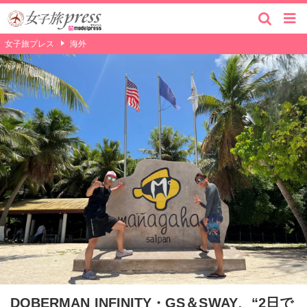
女子旅プレス
海外
DOBERMAN INFINITY・GS＆SWAY、“2日で