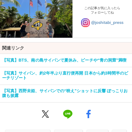
この記事が気に入ったら
フォローしてね
@joshitabi_press
関連リンク
【写真】BTS、南の島サイパンで夏休み、ビーチや“青の洞窟”満喫
【写真】サイパン、約2年半ぶり直行便再開 日本から約3時間半のビ
ーチリゾート
【写真】西野未姫、サイパンでの“映え”ショットに反響 ぽっこりお
腹も披露