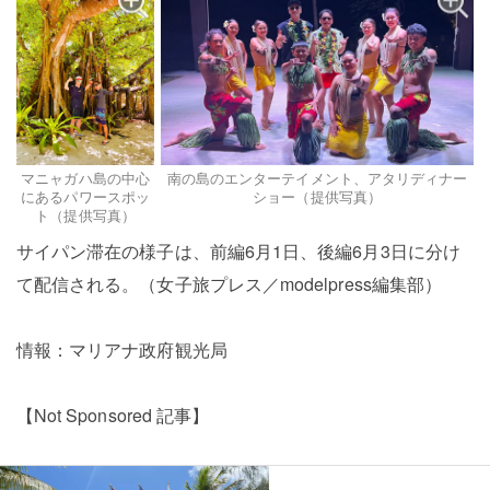
マニャガハ島の中心
南の島のエンターテイメント、アタリディナー
にあるパワースポッ
ショー（提供写真）
ト（提供写真）
サイパン滞在の様子は、前編6月1日、後編6月3日に分け
て配信される。（女子旅プレス／modelpress編集部）
情報：マリアナ政府観光局
【Not Sponsored 記事】