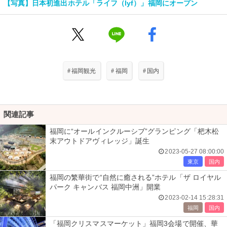
【写真】日本初進出ホテル「ライフ（lyf）」福岡にオープン
#
福岡観光
#
福岡
#
国内
関連記事
福岡に“オールインクルーシブ”グランピング「杷木松
末アウトドアヴィレッジ」誕生
2023-05-27 08:00:00
東京
国内
福岡の繁華街で“自然に癒される”ホテル「ザ ロイヤル
パーク キャンバス 福岡中洲」開業
2023-02-14 15:28:31
福岡
国内
「福岡クリスマスマーケット」福岡3会場で開催、華