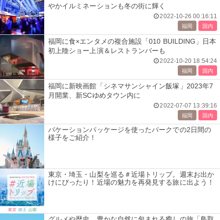
やかイルミネーションも冬の街に輝く
2022-10-26 00:16:11
福岡
国内
福岡に食×エンタメの複合施設「010 BUILDING」日本
初上陸ショー上演＆レストランバーも
2022-10-20 18:54:24
福岡
国内
福岡に新映画館「シネマサンシャイン飯塚」2023年7
月開業、新SCゆめタウン内に
2022-07-07 13:39:16
福岡
国内
バケーションパッケージを使ったパークでの2日間の
様子をご紹介！
東京・埼玉・山梨を巡る＃近場トリップ。週末お出か
けにぴったり！近場の魅力を再発見する旅に出よう！
グルメや歴史、豊かな自然に包まれる癒しの旅「鳥取