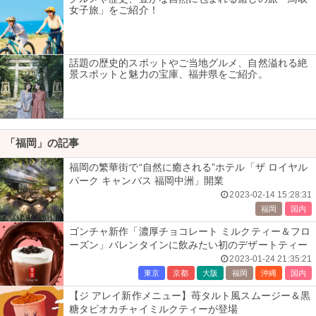
女子旅」をご紹介！
話題の歴史的スポットやご当地グルメ、自然溢れる絶
景スポットと魅力の宝庫、福井県をご紹介。
「福岡」の記事
福岡の繁華街で“自然に癒される”ホテル「ザ ロイヤル
パーク キャンバス 福岡中洲」開業
2023-02-14 15:28:31
福岡
国内
ゴンチャ新作「濃厚チョコレート ミルクティー＆フロ
ーズン」バレンタインに飲みたい初のデザートティー
2023-01-24 21:35:21
東京
京都
大阪
福岡
沖縄
国内
【ジ アレイ新作メニュー】苺タルト風スムージー＆黒
糖タピオカチャイミルクティーが登場