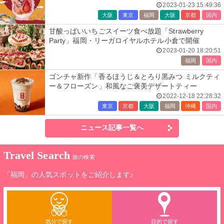
2023-01-23 15:49:36
大阪
東京
福岡
大阪
京都
国内
甘酸っぱいいちごスイーツ食べ放題「Strawberry
Party」福岡・リーガロイヤルホテル小倉で開催
2023-01-20 18:20:51
福岡
国内
ゴンチャ新作「香るほうじ＆とろり黒みつ ミルクティ
ー＆フローズン」和風なご褒美デザートティー
2022-12-18 22:28:32
東京
京都
大阪
福岡
沖縄
国内
ニュース記事一覧へ
Travel Search
旅の検索
「福岡」の人気スポットをご紹介します♪
気分で探す
目的で探す