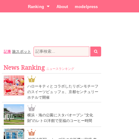
Ranking
About
modelpress
記事
旅スポット
News Ranking
ニュースランキング
1
ハローキティとコラボしたリボンモチーフ
のスイーツビュッフェ、京都センチュリー
ホテルで開催
2
横浜・海の公園にスタバオープン “文化
財”のレトロ洋館で至福のコーヒー時間
3