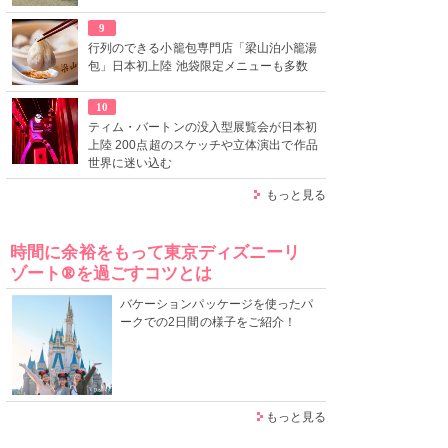
9
行列のできる小籠包専門店「梁山泊小籠湯
包」日本初上陸 池袋限定メニューも多数
10
ティム・バートンの没入型展覧会が日本初
上陸 200点超のスケッチや立体演出で作品
世界に迷い込む
もっと見る
時間に余裕をもって東京ディズニーリ
ゾート®を過ごすコツとは
バケーションパッケージを使ったパ
ークでの2日間の様子をご紹介！
もっと見る