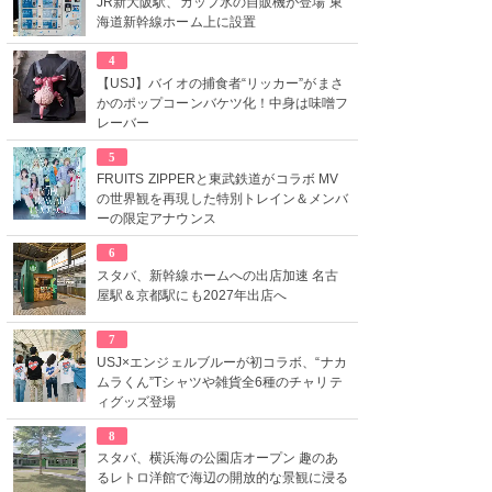
JR新大阪駅、カップ氷の自販機が登場 東
海道新幹線ホーム上に設置
4
【USJ】バイオの捕食者“リッカー”がまさ
かのポップコーンバケツ化！中身は味噌フ
レーバー
5
FRUITS ZIPPERと東武鉄道がコラボ MV
の世界観を再現した特別トレイン＆メンバ
ーの限定アナウンス
6
スタバ、新幹線ホームへの出店加速 名古
屋駅＆京都駅にも2027年出店へ
7
USJ×エンジェルブルーが初コラボ、“ナカ
ムラくん”Tシャツや雑貨全6種のチャリテ
ィグッズ登場
8
スタバ、横浜海の公園店オープン 趣のあ
るレトロ洋館で海辺の開放的な景観に浸る