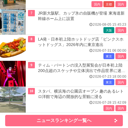
国内
京都
国内
7
JR新大阪駅、カップ氷の自販機が登場 東海道新
幹線ホーム上に設置
2026-08-05 15:45:23
大阪
国内
8
LA発・日本初上陸ホットドッグ店「ピンクスホ
ットドッグス」2026年内に東京進出
2026-07-31 06:00:00
東京
国内
9
ティム・バートンの没入型展覧会が日本初上陸
200点超のスケッチや立体演出で作品世界に迷い
込む
2026-07-23 18:00:00
東京
国内
10
スタバ、横浜海の公園店オープン 趣のあるレト
ロ洋館で海辺の開放的な景観に浸る
2026-07-28 15:42:09
国内
国内
ニュースランキング一覧へ