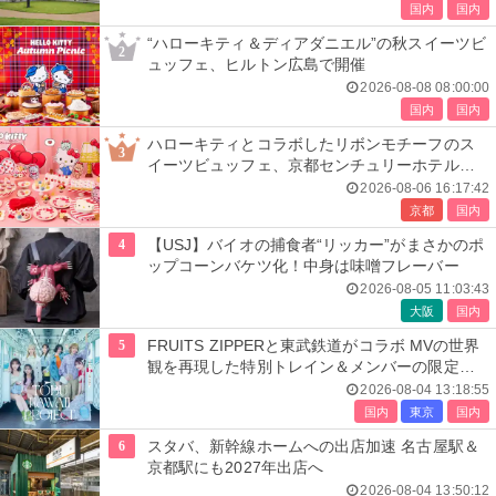
国内
国内
“ハローキティ＆ディアダニエル”の秋スイーツビ
2
ュッフェ、ヒルトン広島で開催
2026-08-08 08:00:00
国内
国内
ハローキティとコラボしたリボンモチーフのス
3
イーツビュッフェ、京都センチュリーホテルで
開催
2026-08-06 16:17:42
京都
国内
4
【USJ】バイオの捕食者“リッカー”がまさかのポ
ップコーンバケツ化！中身は味噌フレーバー
2026-08-05 11:03:43
大阪
国内
5
FRUITS ZIPPERと東武鉄道がコラボ MVの世界
観を再現した特別トレイン＆メンバーの限定ア
ナウンス
2026-08-04 13:18:55
国内
東京
国内
6
スタバ、新幹線ホームへの出店加速 名古屋駅＆
京都駅にも2027年出店へ
2026-08-04 13:50:12