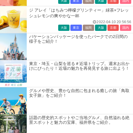
大阪
東京
福岡
大阪
京都
国内
ジ アレイ「はちみつ檸檬グリンティー」緑茶×フレッ
シュレモンの爽やかな一杯
2022-04-10 20:56:56
大阪
東京
福岡
大阪
京都
国内
バケーションパッケージを使ったパークでの2日間の
様子をご紹介！
東京・埼玉・山梨を巡る＃近場トリップ。週末お出か
けにぴったり！近場の魅力を再発見する旅に出よう！
グルメや歴史、豊かな自然に包まれる癒しの旅「鳥取
女子旅」をご紹介！
話題の歴史的スポットやご当地グルメ、自然溢れる絶
景スポットと魅力の宝庫、福井県をご紹介。