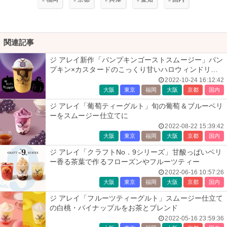
関連記事
ジ アレイ新作「パンプキンゴーストスムージー」パン
プキン×カスタードのこっくり甘いハロウィンドリン
ク
2022-10-24 16:12:42
大阪
東京
福岡
大阪
京都
国内
ジ アレイ「葡萄ティーグルト」旬の葡萄＆ブルーベリ
ーをスムージー仕立てに
2022-08-22 15:39:42
大阪
東京
福岡
大阪
京都
国内
ジ アレイ「クラフトNo．9シリーズ」甘酸っぱいベリ
ー香る茶葉で作るフローズンやフルーツティー
2022-06-16 10:57:26
大阪
東京
福岡
大阪
京都
国内
ジ アレイ「フルーツティーグルト」スムージー仕立て
の白桃・パイナップルをお茶とブレンド
2022-05-16 23:59:36