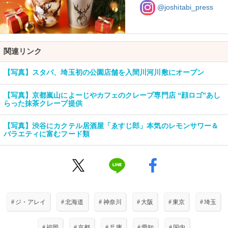
@joshitabi_press
関連リンク
【写真】スタバ、埼玉初の公園店舗を入間川河川敷にオープン
【写真】京都嵐山によーじやカフェのクレープ専門店 “顔ロゴ”あし
らった抹茶クレープ提供
【写真】渋谷にカクテル居酒屋「ゑすじ郎」本気のレモンサワー＆
バラエティに富むフード類
#
ジ・アレイ
#
北海道
#
神奈川
#
大阪
#
東京
#
埼玉
#
福岡
#
京都
#
兵庫
#
愛知
#
国内