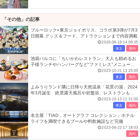
「その他」の記事
ブルーロック×東京ジョイポリス、コラボ第3弾が7月3
日開幕 グッズ＆フード、アトラクションまで内容満載
2026-06-18 14:09:35
東京
国内
池袋パルコに「ちいかわレストラン」大人も頼めるお
子様ランチやハンバーグなど“ファミレス”メニュー充
実
2023-10-21 13:25:00
東京
国内
よみうりランド隣に日帰り天然温泉「花景の湯」2024
年3月誕生 絶景露天風呂や岩盤浴、レストランも出
店
2023-10-13 11:31:00
東京
国内
名古屋「TIAD，オートグラフ コレクション」ホテル
ライフを満喫できるプールや料飲施設など完備
2023-06-22 17:18:03
国内