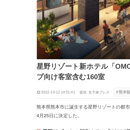
星野リゾート新ホテル「OMO5
プ向け客室含む160室
#
熊本
2022-10-12 14:51:41
提供:
女子旅プレス
熊本県熊本市に誕生する星野リゾートの都市ホテ
4月25日に決定した。