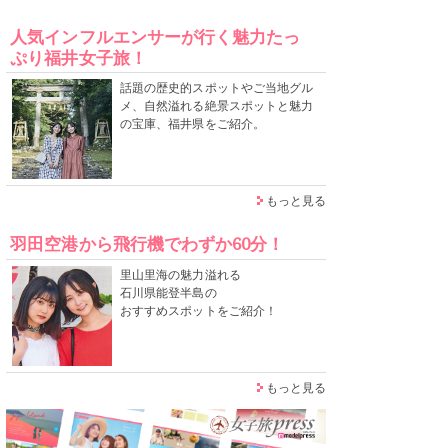
人気インフルエンサーが行く魅力たっ
ぷり福井女子旅！
話題の歴史的スポットやご当地グル
メ、自然溢れる絶景スポットと魅力
の宝庫、福井県をご紹介。
もっと見る
羽田空港から飛行機でわずか60分！
里山里海の魅力溢れる
石川県能登半島の
おすすめスポットをご紹介！
もっと見る