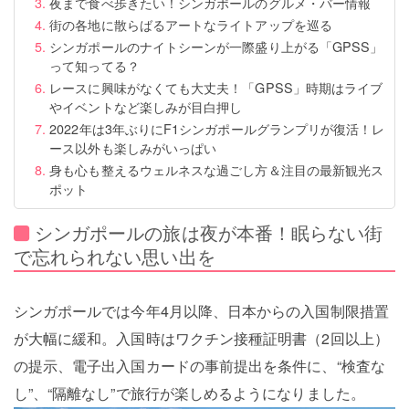
夜まで食べ歩きたい！シンガポールのグルメ・バー情報
街の各地に散らばるアートなライトアップを巡る
シンガポールのナイトシーンが一際盛り上がる「GPSS」
って知ってる？
レースに興味がなくても大丈夫！「GPSS」時期はライブ
やイベントなど楽しみが目白押し
2022年は3年ぶりにF1シンガポールグランプリが復活！レ
ース以外も楽しみがいっぱい
身も心も整えるウェルネスな過ごし方＆注目の最新観光ス
ポット
シンガポールの旅は夜が本番！眠らない街
で忘れられない思い出を
シンガポールでは今年4月以降、日本からの入国制限措置
が大幅に緩和。入国時はワクチン接種証明書（2回以上）
の提示、電子出入国カードの事前提出を条件に、“検査な
し”、“隔離なし”で旅行が楽しめるようになりました。