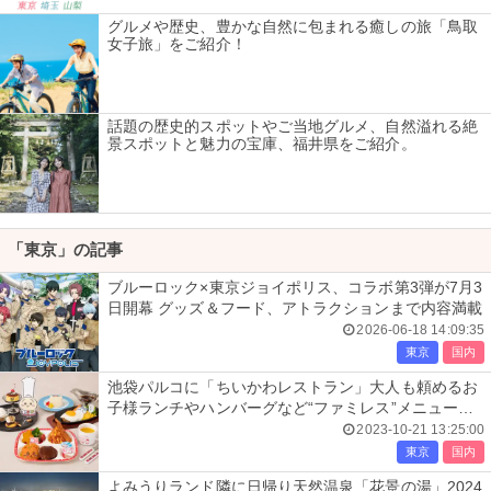
グルメや歴史、豊かな自然に包まれる癒しの旅「鳥取
女子旅」をご紹介！
話題の歴史的スポットやご当地グルメ、自然溢れる絶
景スポットと魅力の宝庫、福井県をご紹介。
「東京」の記事
ブルーロック×東京ジョイポリス、コラボ第3弾が7月3
日開幕 グッズ＆フード、アトラクションまで内容満載
2026-06-18 14:09:35
東京
国内
池袋パルコに「ちいかわレストラン」大人も頼めるお
子様ランチやハンバーグなど“ファミレス”メニュー充
実
2023-10-21 13:25:00
東京
国内
よみうりランド隣に日帰り天然温泉「花景の湯」2024