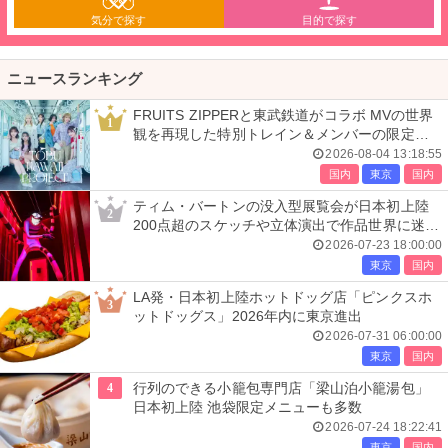
気分で探す
目的で探す
ニュースランキング
FRUITS ZIPPERと東武鉄道がコラボ MVの世界
1
観を再現した特別トレイン＆メンバーの限定ア
ナウンス
2026-08-04 13:18:55
国内
東京
国内
ティム・バートンの没入型展覧会が日本初上陸
2
200点超のスケッチや立体演出で作品世界に迷い
込む
2026-07-23 18:00:00
東京
国内
LA発・日本初上陸ホットドッグ店「ピンクスホ
3
ットドッグス」2026年内に東京進出
2026-07-31 06:00:00
東京
国内
4
行列のできる小籠包専門店「梁山泊小籠湯包」
日本初上陸 池袋限定メニューも多数
2026-07-24 18:22:41
東京
国内