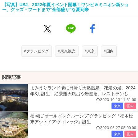
【写真】USJ、2022年夏イベント開幕！ワンピ＆ミニオン新ショ
ー、グッズ・フードまで“全部盛り”な夏到来
#
グランピング
#
東京観光
#
東京
#
国内
関連記事
よみうりランド隣に日帰り天然温泉「花景の湯」2024
年3月誕生 絶景露天風呂や岩盤浴、レストランも出
店
2023-10-13 11:31:00
東京
国内
福岡に“オールインクルーシブ”グランピング「杷木松
末アウトドアヴィレッジ」誕生
2023-05-27 08:00:00
東京
国内