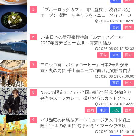
5
「ブルーロックカフェ -青い監獄-」渋谷に限定
オープン 潔世一らキャラをメニューでイメージ
2026-07-29 18:06:20
東京
国内
6
JR東日本の新型夜行特急「ルナ・アズール」
2027年度デビュー 品川～青森間結ぶ
2026-06-09 18:52:33
国内
東京
国内
7
モロッコ発「バシャコーヒー」日本2号店が東
京・丸の内に 手土産ニーズに向けた物販専門店
2026-06-13 07:00:00
東京
国内
8
Nissyの限定カフェが全国5都市で開催 好物入り
弁当やスープカレー、撮りおろしカットグッズ
も
2026-07-24 18:56:22
国内
東京
大阪
国内
9
パリ熱狂の体験型アートミュージアム日本初上
陸 ゴッホの名画に“包まれる”イマーシブ体験＜
レーヴ・デ・リュミエール＞
2026-06-12 19:40:19