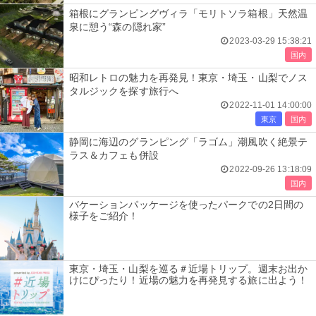
箱根にグランピングヴィラ「モリトソラ箱根」天然温
泉に憩う“森の隠れ家”
2023-03-29 15:38:21
国内
昭和レトロの魅力を再発見！東京・埼玉・山梨でノス
タルジックを探す旅行へ
2022-11-01 14:00:00
東京
国内
静岡に海辺のグランピング「ラゴム」潮風吹く絶景テ
ラス＆カフェも併設
2022-09-26 13:18:09
国内
バケーションパッケージを使ったパークでの2日間の
様子をご紹介！
東京・埼玉・山梨を巡る＃近場トリップ。週末お出か
けにぴったり！近場の魅力を再発見する旅に出よう！