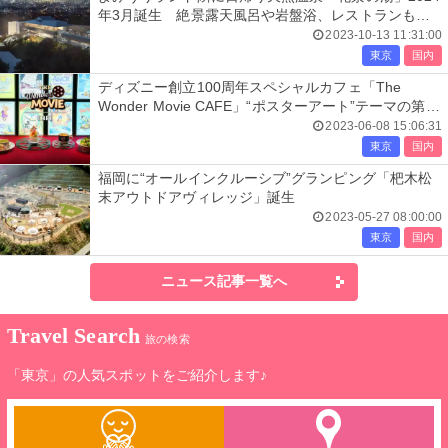
年3月誕生 絶景露天風呂や岩盤浴、レストランも出
店
2023-10-13 11:31:00
東京
国内
ディズニー創立100周年スペシャルカフェ「The
Wonder Movie CAFE」“ポスターアート”テーマの第2
期スタート
2023-06-08 15:06:31
東京
国内
福岡に“オールインクルーシブ”グランピング「杷木松
末アウトドアヴィレッジ」誕生
2023-05-27 08:00:00
東京
国内
ニュース記事一覧へ
Travel Search
旅の検索
「東京」の人気スポットをご紹介します♪