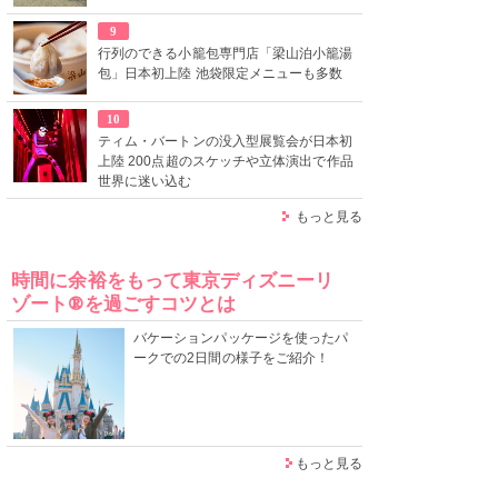
9
行列のできる小籠包専門店「梁山泊小籠湯
包」日本初上陸 池袋限定メニューも多数
10
ティム・バートンの没入型展覧会が日本初
上陸 200点超のスケッチや立体演出で作品
世界に迷い込む
もっと見る
時間に余裕をもって東京ディズニーリ
ゾート®を過ごすコツとは
バケーションパッケージを使ったパ
ークでの2日間の様子をご紹介！
もっと見る