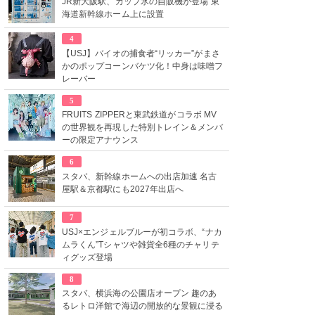
JR新大阪駅、カップ氷の自販機が登場 東
海道新幹線ホーム上に設置
4
【USJ】バイオの捕食者“リッカー”がまさ
かのポップコーンバケツ化！中身は味噌フ
レーバー
5
FRUITS ZIPPERと東武鉄道がコラボ MV
の世界観を再現した特別トレイン＆メンバ
ーの限定アナウンス
6
スタバ、新幹線ホームへの出店加速 名古
屋駅＆京都駅にも2027年出店へ
7
USJ×エンジェルブルーが初コラボ、“ナカ
ムラくん”Tシャツや雑貨全6種のチャリテ
ィグッズ登場
8
スタバ、横浜海の公園店オープン 趣のあ
るレトロ洋館で海辺の開放的な景観に浸る