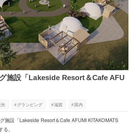
akeside Resort＆Cafe AFU
観光
#
グランピング
#
滋賀
#
国内
eside Resort＆Cafe AFUMI KITAKOMATS
ンする。