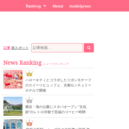
Ranking
About
modelpress
記事
旅スポット
News Ranking
ニュースランキング
1
ハローキティとコラボしたリボンモチーフ
のスイーツビュッフェ、京都センチュリー
ホテルで開催
2
横浜・海の公園にスタバオープン “文化
財”のレトロ洋館で至福のコーヒー時間
3