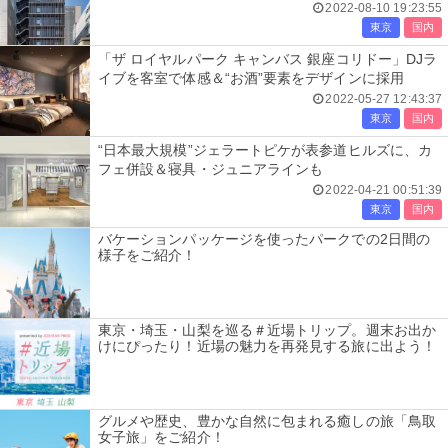
2022-08-10 19:23:55
東京
国内
「ザ ロイヤルパーク キャンバス 銀座コリドー」DJラ
イブを客室で体感＆“お酒”要素をデザインに採用
2022-05-27 12:43:37
東京
国内
“日本最大規模”ジェラートピケが表参道ヒルズに、カ
フェ併設＆寝具・ジュニアラインも
2022-04-21 00:51:39
東京
国内
バケーションパッケージを使ったパークでの2日間の
様子をご紹介！
東京・埼玉・山梨を巡る＃近場トリップ。週末お出か
けにぴったり！近場の魅力を再発見する旅に出よう！
グルメや歴史、豊かな自然に包まれる癒しの旅「鳥取
女子旅」をご紹介！