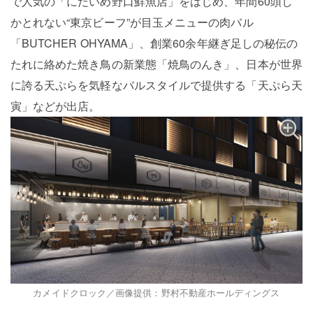
で人気の「にだいめ野口鮮魚店」をはじめ、年間60頭し
かとれない“東京ビーフ”が目玉メニューの肉バル
「BUTCHER OHYAMA」、創業60余年継ぎ足しの秘伝の
たれに絡めた焼き鳥の新業態「焼鳥のんき」、日本が世界
に誇る天ぷらを気軽なバルスタイルで提供する「天ぷら天
寅」などが出店。
カメイドクロック／画像提供：野村不動産ホールディングス