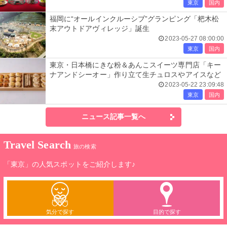
東京
国内
福岡に“オールインクルーシブ”グランピング「杷木松
末アウトドアヴィレッジ」誕生
2023-05-27 08:00:00
東京
国内
東京・日本橋にきな粉＆あんこスイーツ専門店「キー
ナアンドシーオー」作り立て生チュロスやアイスなど
2023-05-22 23:09:48
東京
国内
ニュース記事一覧へ
Travel Search
旅の検索
「東京」の人気スポットをご紹介します♪
気分で探す
目的で探す