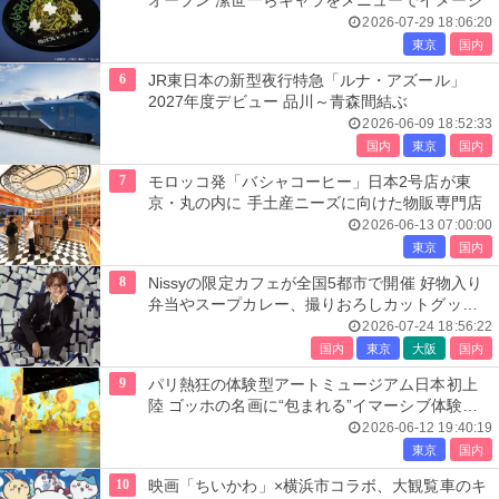
オープン 潔世一らキャラをメニューでイメージ
2026-07-29 18:06:20
東京
国内
6
JR東日本の新型夜行特急「ルナ・アズール」
2027年度デビュー 品川～青森間結ぶ
2026-06-09 18:52:33
国内
東京
国内
7
モロッコ発「バシャコーヒー」日本2号店が東
京・丸の内に 手土産ニーズに向けた物販専門店
2026-06-13 07:00:00
東京
国内
8
Nissyの限定カフェが全国5都市で開催 好物入り
弁当やスープカレー、撮りおろしカットグッズ
も
2026-07-24 18:56:22
国内
東京
大阪
国内
9
パリ熱狂の体験型アートミュージアム日本初上
陸 ゴッホの名画に“包まれる”イマーシブ体験＜
レーヴ・デ・リュミエール＞
2026-06-12 19:40:19
東京
国内
10
映画「ちいかわ」×横浜市コラボ、大観覧車のキ