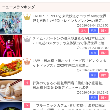
ニュースランキング
FRUITS ZIPPERと東武鉄道がコラボ MVの世界
1
観を再現した特別トレイン＆メンバーの限定ア
ナウンス
2026-08-04 13:18:55
国内
東京
国内
ティム・バートンの没入型展覧会が日本初上陸
2
200点超のスケッチや立体演出で作品世界に迷い
込む
2026-07-23 18:00:00
東京
国内
LA発・日本初上陸ホットドッグ店「ピンクスホ
3
ットドッグス」2026年内に東京進出
2026-07-31 06:00:00
東京
国内
4
行列のできる小籠包専門店「梁山泊小籠湯包」
日本初上陸 池袋限定メニューも多数
2026-07-24 18:22:41
東京
国内
5
「ブルーロックカフェ -青い監獄-」渋谷に限定