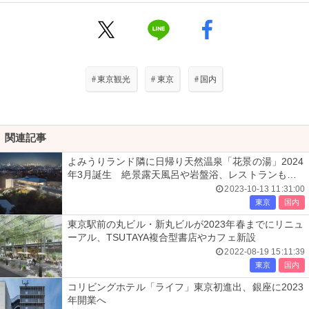
#
東京観光
#
東京
#
国内
関連記事
よみうりランド隣に日帰り天然温泉「花景の湯」2024
年3月誕生 絶景露天風呂や岩盤浴、レストランも出
店
2023-10-13 11:31:00
東京
国内
東京駅前の丸ビル・新丸ビルが2023年春までにリニュ
ーアル、TSUTAYA複合型書店やカフェ新設
2022-08-19 15:11:39
東京
国内
コリビングホテル「ライフ」東京初進出、銀座に2023
年開業へ