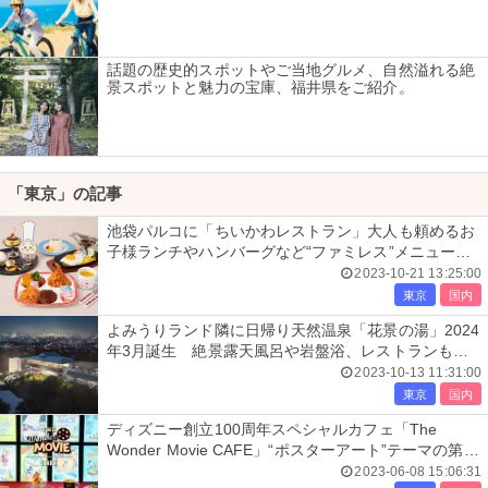
話題の歴史的スポットやご当地グルメ、自然溢れる絶
景スポットと魅力の宝庫、福井県をご紹介。
「東京」の記事
池袋パルコに「ちいかわレストラン」大人も頼めるお
子様ランチやハンバーグなど“ファミレス”メニュー充
実
2023-10-21 13:25:00
東京
国内
よみうりランド隣に日帰り天然温泉「花景の湯」2024
年3月誕生 絶景露天風呂や岩盤浴、レストランも出
店
2023-10-13 11:31:00
東京
国内
ディズニー創立100周年スペシャルカフェ「The
Wonder Movie CAFE」“ポスターアート”テーマの第2
期スタート
2023-06-08 15:06:31