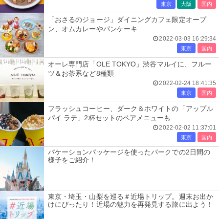
東京
大阪
国内
「おさるのジョージ」ダイニングカフェ限定オープ
ン、オムカレーやパンケーキ
2022-03-03 16:29:34
東京
国内
オーレ専門店「OLE TOKYO」渋谷マルイに、フルー
ツ＆お茶系など8種類
2022-02-24 18:41:35
東京
国内
フラッシュコーヒー、ダーク＆ホワイトの「アップル
パイ ラテ」2杯セットのペアメニューも
2022-02-02 11:37:01
東京
国内
バケーションパッケージを使ったパークでの2日間の
様子をご紹介！
東京・埼玉・山梨を巡る＃近場トリップ。週末お出か
けにぴったり！近場の魅力を再発見する旅に出よう！