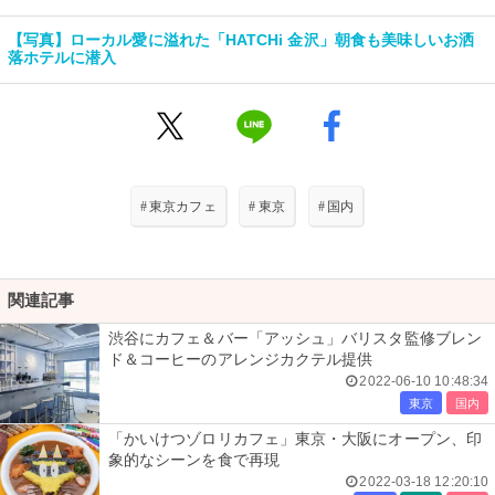
【写真】ローカル愛に溢れた「HATCHi 金沢」朝食も美味しいお洒
落ホテルに潜入
#
東京カフェ
#
東京
#
国内
関連記事
渋谷にカフェ＆バー「アッシュ」バリスタ監修ブレン
ド＆コーヒーのアレンジカクテル提供
2022-06-10 10:48:34
東京
国内
「かいけつゾロリカフェ」東京・大阪にオープン、印
象的なシーンを食で再現
2022-03-18 12:20:10