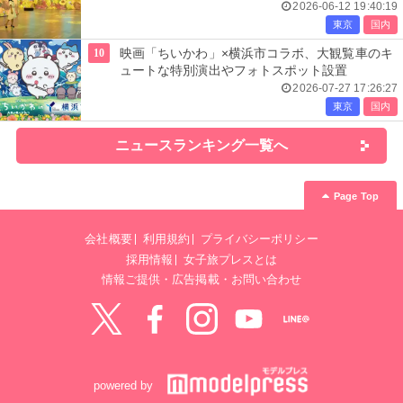
レーヴ・デ・リュミエール＞
2026-06-12 19:40:19
東京
国内
10
映画「ちいかわ」×横浜市コラボ、大観覧車のキ
ュートな特別演出やフォトスポット設置
2026-07-27 17:26:27
東京
国内
ニュースランキング一覧へ
Page Top
会社概要
利用規約
プライバシーポリシー
採用情報
女子旅プレスとは
情報ご提供・広告掲載・お問い合わせ
Twitter
Facebook
instagram
YouTube
LINE@
powered by