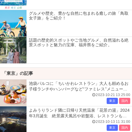
グルメや歴史、豊かな自然に包まれる癒しの旅「鳥取
女子旅」をご紹介！
話題の歴史的スポットやご当地グルメ、自然溢れる絶
景スポットと魅力の宝庫、福井県をご紹介。
「東京」の記事
池袋パルコに「ちいかわレストラン」大人も頼めるお
子様ランチやハンバーグなど“ファミレス”メニュー充
実
2023-10-21 13:25:00
東京
国内
よみうりランド隣に日帰り天然温泉「花景の湯」2024
年3月誕生 絶景露天風呂や岩盤浴、レストランも出
店
2023-10-13 11:31:00
東京
国内