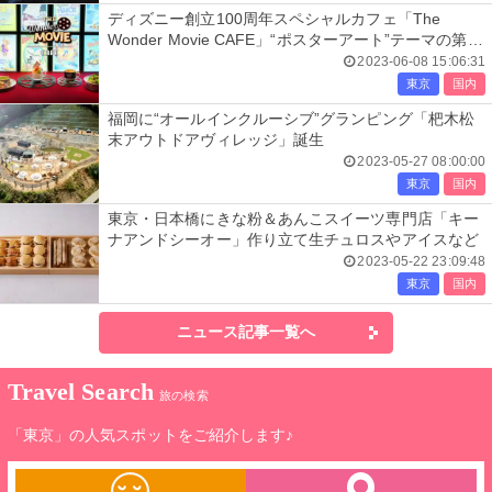
ディズニー創立100周年スペシャルカフェ「The
Wonder Movie CAFE」“ポスターアート”テーマの第2
期スタート
2023-06-08 15:06:31
東京
国内
福岡に“オールインクルーシブ”グランピング「杷木松
末アウトドアヴィレッジ」誕生
2023-05-27 08:00:00
東京
国内
東京・日本橋にきな粉＆あんこスイーツ専門店「キー
ナアンドシーオー」作り立て生チュロスやアイスなど
2023-05-22 23:09:48
東京
国内
ニュース記事一覧へ
Travel Search
旅の検索
「東京」の人気スポットをご紹介します♪