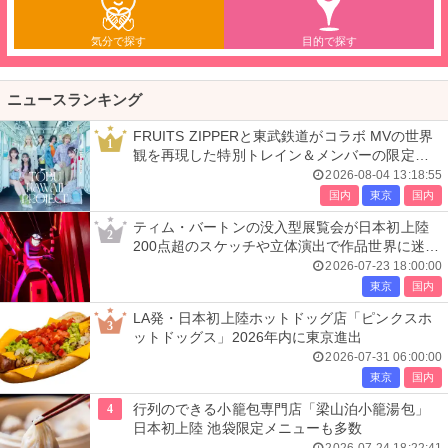
気分で探す
目的で探す
ニュースランキング
FRUITS ZIPPERと東武鉄道がコラボ MVの世界
1
観を再現した特別トレイン＆メンバーの限定ア
ナウンス
2026-08-04 13:18:55
国内
東京
国内
ティム・バートンの没入型展覧会が日本初上陸
2
200点超のスケッチや立体演出で作品世界に迷い
込む
2026-07-23 18:00:00
東京
国内
LA発・日本初上陸ホットドッグ店「ピンクスホ
3
ットドッグス」2026年内に東京進出
2026-07-31 06:00:00
東京
国内
4
行列のできる小籠包専門店「梁山泊小籠湯包」
日本初上陸 池袋限定メニューも多数