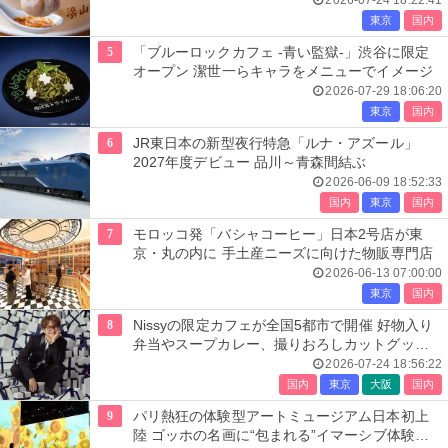
2026-07-24 18:22:41
東京
国内
5
「ブルーロックカフェ -青い監獄-」渋谷に限定
オープン 潔世一らキャラをメニューでイメージ
2026-07-29 18:06:20
東京
国内
6
JR東日本の新型夜行特急「ルナ・アズール」
2027年度デビュー 品川～青森間結ぶ
2026-06-09 18:52:33
国内
東京
国内
7
モロッコ発「バシャコーヒー」日本2号店が東
京・丸の内に 手土産ニーズに向けた物販専門店
2026-06-13 07:00:00
東京
国内
8
Nissyの限定カフェが全国5都市で開催 好物入り
弁当やスープカレー、撮りおろしカットグッズ
も
2026-07-24 18:56:22
国内
東京
大阪
国内
9
パリ熱狂の体験型アートミュージアム日本初上
陸 ゴッホの名画に“包まれる”イマーシブ体験＜