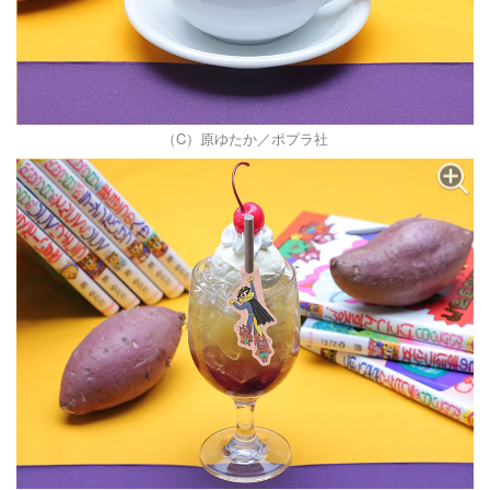
（C）原ゆたか／ポプラ社