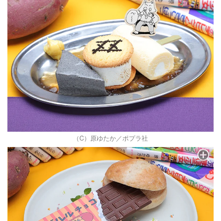
（C）原ゆたか／ポプラ社