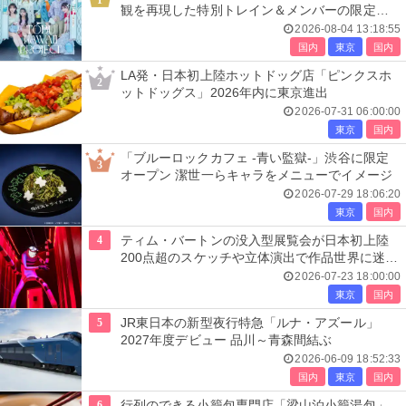
1
観を再現した特別トレイン＆メンバーの限定ア
ナウンス
2026-08-04 13:18:55
国内
東京
国内
LA発・日本初上陸ホットドッグ店「ピンクスホ
2
ットドッグス」2026年内に東京進出
2026-07-31 06:00:00
東京
国内
「ブルーロックカフェ -青い監獄-」渋谷に限定
3
オープン 潔世一らキャラをメニューでイメージ
2026-07-29 18:06:20
東京
国内
4
ティム・バートンの没入型展覧会が日本初上陸
200点超のスケッチや立体演出で作品世界に迷い
込む
2026-07-23 18:00:00
東京
国内
5
JR東日本の新型夜行特急「ルナ・アズール」
2027年度デビュー 品川～青森間結ぶ
2026-06-09 18:52:33
国内
東京
国内
6
行列のできる小籠包専門店「梁山泊小籠湯包」