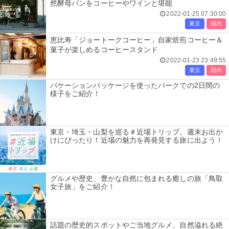
然酵母パンをコーヒーやワインと堪能
2022-01-25 07:30:00
東京
国内
恵比寿「ジョートークコーヒー」自家焙煎コーヒー＆
菓子が楽しめるコーヒースタンド
2022-01-23 23:49:55
東京
国内
バケーションパッケージを使ったパークでの2日間の
様子をご紹介！
東京・埼玉・山梨を巡る＃近場トリップ。週末お出か
けにぴったり！近場の魅力を再発見する旅に出よう！
グルメや歴史、豊かな自然に包まれる癒しの旅「鳥取
女子旅」をご紹介！
話題の歴史的スポットやご当地グルメ、自然溢れる絶