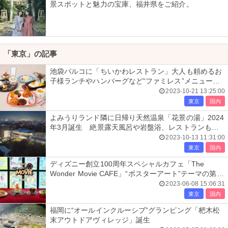
景スポットと魅力の宝庫、福井県をご紹介。
「東京」の記事
池袋パルコに「ちいかわレストラン」大人も頼めるお
子様ランチやハンバーグなど“ファミレス”メニュー充
実
2023-10-21 13:25:00
東京
国内
よみうりランド隣に日帰り天然温泉「花景の湯」2024
年3月誕生 絶景露天風呂や岩盤浴、レストランも出
店
2023-10-13 11:31:00
東京
国内
ディズニー創立100周年スペシャルカフェ「The
Wonder Movie CAFE」“ポスターアート”テーマの第2
期スタート
2023-06-08 15:06:31
東京
国内
福岡に“オールインクルーシブ”グランピング「杷木松
末アウトドアヴィレッジ」誕生