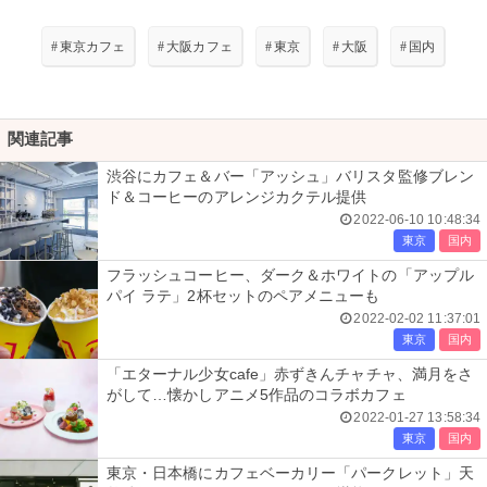
#
東京カフェ
#
大阪カフェ
#
東京
#
大阪
#
国内
関連記事
渋谷にカフェ＆バー「アッシュ」バリスタ監修ブレン
ド＆コーヒーのアレンジカクテル提供
2022-06-10 10:48:34
東京
国内
フラッシュコーヒー、ダーク＆ホワイトの「アップル
パイ ラテ」2杯セットのペアメニューも
2022-02-02 11:37:01
東京
国内
「エターナル少女cafe」赤ずきんチャチャ、満月をさ
がして…懐かしアニメ5作品のコラボカフェ
2022-01-27 13:58:34
東京
国内
東京・日本橋にカフェベーカリー「パークレット」天