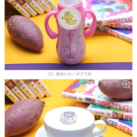
（C）原ゆたか／ポプラ社