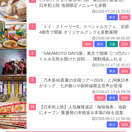
日本初上陸 池袋限定メニューも多数
2026-07-24 18:22:41
東京
国内
7
「トイ・ストーリー5」スペシャルカフェ、全国
4都市で開催 オリジナルグッズも多数展開
2026-06-06 08:00:00
国内
東京
大阪
国内
8
「SAKAMOTO DAYS展」東京で開幕 三つ巴のバ
トル＆生死を懸けた決戦…、躍動感あふれる展
示エリア全貌公開
2026-07-17 16:45:53
東京
国内
9
「乃木坂46真夏の全国ツアー2026」とJR東日本
がタッグ、七夕飾りや新幹線限定音声が登場
2026-07-13 18:09:26
国内
東京
国内
10
【日本初上陸】人気麻辣湯店「毎味毎客」池袋
にオープン 重慶発の本格派＆本場の味を提案
2026-06-11 14:59:08
東京
国内