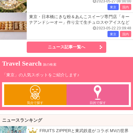
2023-05-27 08:00:00
東京
国内
東京・日本橋にきな粉＆あんこスイーツ専門店「キー
ナアンドシーオー」作り立て生チュロスやアイスなど
2023-05-22 23:09:48
東京
国内
ニュース記事一覧へ
Travel Search
旅の検索
「東京」の人気スポットをご紹介します♪
気分で探す
目的で探す
ニュースランキング
FRUITS ZIPPERと東武鉄道がコラボ MVの世界