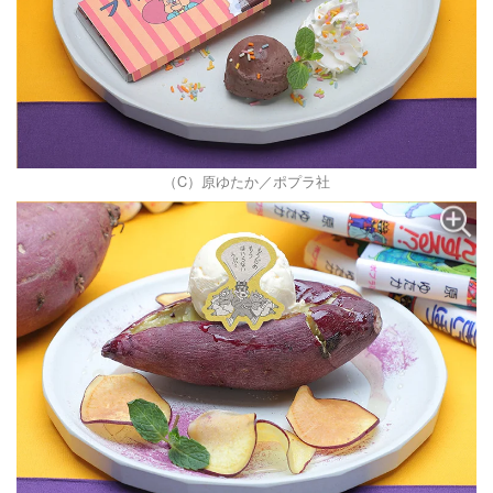
（C）原ゆたか／ポプラ社