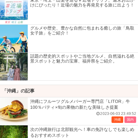
東京・埼玉・山梨を巡る＃近場トリップ。週末お出か
けにぴったり！近場の魅力を再発見する旅に出よう！
グルメや歴史、豊かな自然に包まれる癒しの旅「鳥取
女子旅」をご紹介！
話題の歴史的スポットやご当地グルメ、自然溢れる絶
景スポットと魅力の宝庫、福井県をご紹介。
「沖縄」の記事
沖縄にフルーツグルメバーガー専門店「LITOR」牛
100％パティ×旬の果物の新たな美味しさ提案
2023-06-03 23:49:52
沖縄
国内
次の沖縄旅行は北部観光へ！車の免許なしでも楽しめ
るおすすめスポット