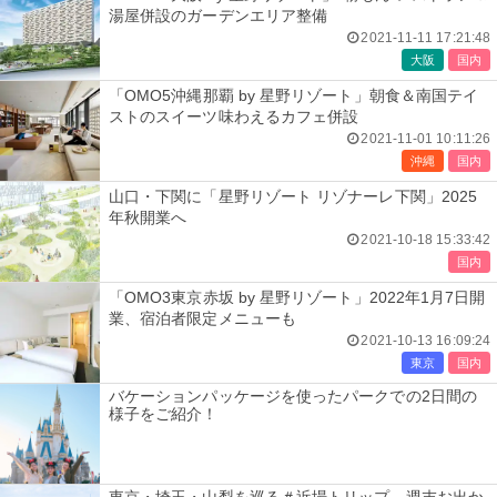
湯屋併設のガーデンエリア整備
2021-11-11 17:21:48
大阪
国内
「OMO5沖縄那覇 by 星野リゾート」朝食＆南国テイ
ストのスイーツ味わえるカフェ併設
2021-11-01 10:11:26
沖縄
国内
山口・下関に「星野リゾート リゾナーレ下関」2025
年秋開業へ
2021-10-18 15:33:42
国内
「OMO3東京赤坂 by 星野リゾート」2022年1月7日開
業、宿泊者限定メニューも
2021-10-13 16:09:24
東京
国内
バケーションパッケージを使ったパークでの2日間の
様子をご紹介！