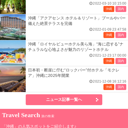
2022-03-10 10:15:00
沖縄
国内
沖縄「アクアセンス ホテル＆リゾート」プールやバー
備えた絶景テラスを完備
2022-01-09 23:47:58
沖縄
国内
沖縄「ロイヤルビューホテル美ら海」“海に恋する”ナ
チュラルな心地よさが魅力のリゾートホテル
2021-12-23 17:00:00
沖縄
国内
日本初・断崖に佇む“ロックバー”付ホテル「モクレ
ア」沖縄に2025年開業
2021-12-08 16:12:16
沖縄
国内
ニュース記事一覧へ
Travel Search
旅の検索
「沖縄」の人気スポットをご紹介します♪