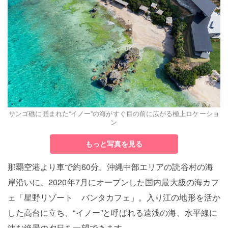
サンゴ礁に囲まれた“イノー”の海がすぐ目の前に広がる極上ロケーショ
ン
もっと写真を見る
那覇空港より車で約60分。沖縄中部エリアの読谷村の海
岸沿いに、2020年7月にオープンした国内最大級の海カフ
ェ「星野リゾート バンタカフェ」。入り江の地形を活か
した高台に立ち、“イノー”と呼ばれる遠浅の海、水平線に
沈む絶景の夕日を一望できます。