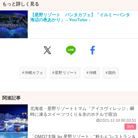
もっと詳しく見る
【星野リゾート バンタカフェ】「イルミーバンタ
海辺の夜あかり」 - YouTube -
#
沖縄カフェ
#
星野リゾート
#
沖縄
#
国内
関連記事
北海道・星野リゾートトマム「アイスヴィレッジ」瞬
時に凍るスイーツづくり＆氷のホテルで宿泊
2021-12-10 00:03:51
国内
「OMO7大阪 by 星野リゾート」“粉もん”レストラン＆