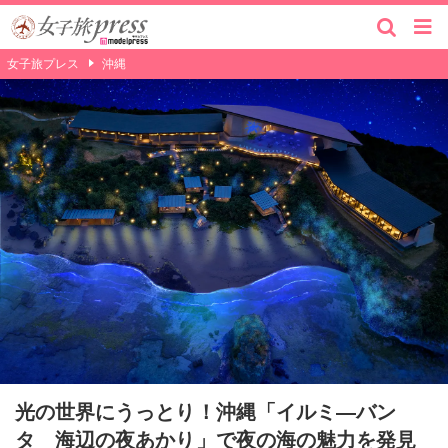
女子旅プレス
沖縄
光の世界にうっとり！沖縄「イルミ―バン
タ 海辺の夜あかり」で夜の海の魅力を発見