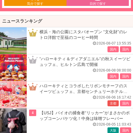
気分で探す
目的で探す
ニュースランキング
横浜・海の公園にスタバオープン “文化財”のレ
1
トロ洋館で至福のコーヒー時間
2026-08-07 13:55:35
国内
国内
“ハローキティ＆ディアダニエル”の秋スイーツビ
2
ュッフェ、ヒルトン広島で開催
2026-08-08 08:00:00
国内
国内
ハローキティとコラボしたリボンモチーフのス
3
イーツビュッフェ、京都センチュリーホテルで
開催
2026-08-06 16:17:42
京都
国内
4
【USJ】バイオの捕食者“リッカー”がまさかのポ
ップコーンバケツ化！中身は味噌フレーバー
2026-08-05 11:03:43
大阪
国内