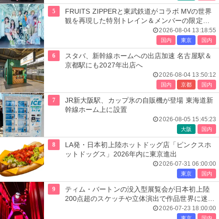
5
FRUITS ZIPPERと東武鉄道がコラボ MVの世界
観を再現した特別トレイン＆メンバーの限定ア
ナウンス
2026-08-04 13:18:55
国内
東京
国内
6
スタバ、新幹線ホームへの出店加速 名古屋駅＆
京都駅にも2027年出店へ
2026-08-04 13:50:12
国内
京都
国内
7
JR新大阪駅、カップ氷の自販機が登場 東海道新
幹線ホーム上に設置
2026-08-05 15:45:23
大阪
国内
8
LA発・日本初上陸ホットドッグ店「ピンクスホ
ットドッグス」2026年内に東京進出
2026-07-31 06:00:00
東京
国内
9
ティム・バートンの没入型展覧会が日本初上陸
200点超のスケッチや立体演出で作品世界に迷い
込む
2026-07-23 18:00:00
東京
国内