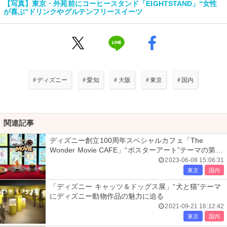
【写真】東京・外苑前にコーヒースタンド「EIGHTSTAND」“女性
が喜ぶ”ドリンクやグルテンフリースイーツ
#
ディズニー
#
愛知
#
大阪
#
東京
#
国内
関連記事
ディズニー創立100周年スペシャルカフェ「The
Wonder Movie CAFE」“ポスターアート”テーマの第2
期スタート
2023-06-08 15:06:31
東京
国内
「ディズニー キャッツ＆ドッグス展」“犬と猫”テーマ
にディズニー動物作品の魅力に迫る
2021-09-21 16:12:42
東京
国内