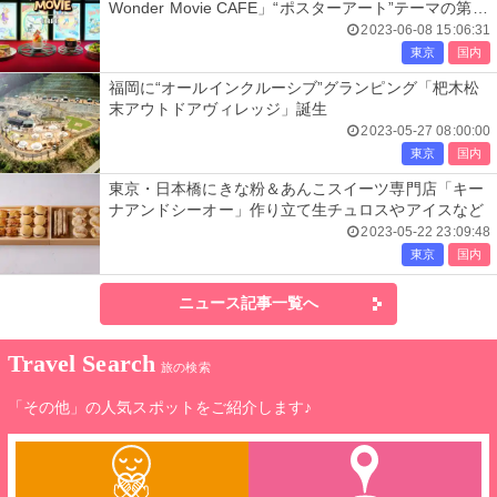
Wonder Movie CAFE」“ポスターアート”テーマの第2
期スタート
2023-06-08 15:06:31
東京
国内
福岡に“オールインクルーシブ”グランピング「杷木松
末アウトドアヴィレッジ」誕生
2023-05-27 08:00:00
東京
国内
東京・日本橋にきな粉＆あんこスイーツ専門店「キー
ナアンドシーオー」作り立て生チュロスやアイスなど
2023-05-22 23:09:48
東京
国内
ニュース記事一覧へ
Travel Search
旅の検索
「その他」の人気スポットをご紹介します♪