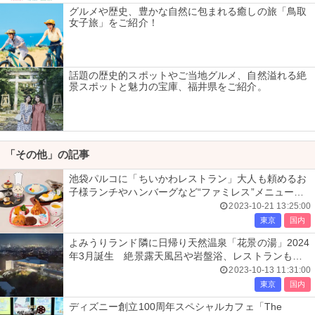
グルメや歴史、豊かな自然に包まれる癒しの旅「鳥取
女子旅」をご紹介！
話題の歴史的スポットやご当地グルメ、自然溢れる絶
景スポットと魅力の宝庫、福井県をご紹介。
「その他」の記事
池袋パルコに「ちいかわレストラン」大人も頼めるお
子様ランチやハンバーグなど“ファミレス”メニュー充
実
2023-10-21 13:25:00
東京
国内
よみうりランド隣に日帰り天然温泉「花景の湯」2024
年3月誕生 絶景露天風呂や岩盤浴、レストランも出
店
2023-10-13 11:31:00
東京
国内
ディズニー創立100周年スペシャルカフェ「The