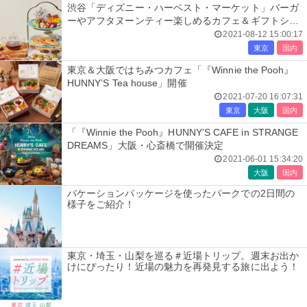
渋谷「ディズニー・ハーベスト・マーケット」バーガ
ーやアフタヌーンティー楽しめるカフェ＆ギフトショ
ップ
2021-08-12 15:00:17
東京
国内
東京＆大阪ではちみつカフェ「『Winnie the Pooh』
HUNNY’S Tea house」開催
2021-07-20 16:07:31
東京
大阪
国内
「『Winnie the Pooh』HUNNY’S CAFE in STRANGE
DREAMS」大阪・心斎橋で開催決定
2021-06-01 15:34:20
大阪
国内
バケーションパッケージを使ったパークでの2日間の
様子をご紹介！
東京・埼玉・山梨を巡る＃近場トリップ。週末お出か
けにぴったり！近場の魅力を再発見する旅に出よう！