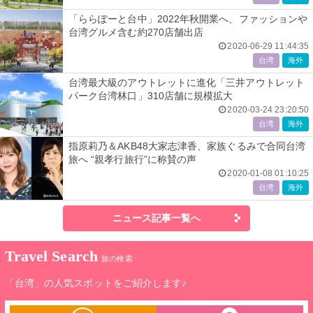
「ららぽーと台中」2022年秋開業へ、ファッションや
台湾グルメ含む約270店舗出店
2020-06-29 11:44:35
台湾
海外
台湾最大級のアウトレットに進化「三井アウトレット
パーク台湾林口」310店舗に規模拡大
2020-03-24 23:20:50
台湾
海外
指原莉乃＆AKB48大家志津香、家族ぐるみで合同台湾
旅へ “親孝行旅行”に称賛の声
2020-01-08 01:10:25
台湾
海外
ニュース記事一覧へ
Travel Search
旅の検索
「台湾」の人気スポットをご紹介します♪