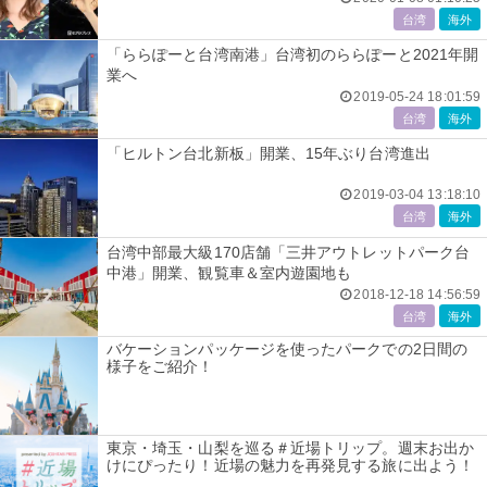
台湾
海外
「ららぽーと台湾南港」台湾初のららぽーと2021年開
業へ
2019-05-24 18:01:59
台湾
海外
「ヒルトン台北新板」開業、15年ぶり台湾進出
2019-03-04 13:18:10
台湾
海外
台湾中部最大級170店舗「三井アウトレットパーク台
中港」開業、観覧車＆室内遊園地も
2018-12-18 14:56:59
台湾
海外
バケーションパッケージを使ったパークでの2日間の
様子をご紹介！
東京・埼玉・山梨を巡る＃近場トリップ。週末お出か
けにぴったり！近場の魅力を再発見する旅に出よう！