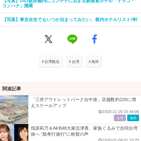
【写真】USJ徒歩圏内にコンテナに泊まる新感覚ホテル「トラコ・
コノハナ」開業
【写真】東京在住でもいつか泊まってみたい、都内ホテルリスト7軒
#
台湾観光
#
台湾
#
海外
関連記事
「三井アウトレットパーク台中港」店舗数約220に増
えスケールアップ
2020-11-26 15:44:06
台湾
海外
指原莉乃＆AKB48大家志津香、家族ぐるみで合同台湾
旅へ “親孝行旅行”に称賛の声
2020-01-08 01:10:25