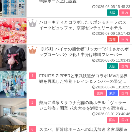
幹線ホーム上に設置
2026-08-05 15:45:23
大阪
国内
ハローキティとコラボしたリボンモチーフのス
2
イーツビュッフェ、京都センチュリーホテルで
開催
2026-08-06 16:17:42
京都
国内
【USJ】バイオの捕食者“リッカー”がまさかのポ
3
ップコーンバケツ化！中身は味噌フレーバー
2026-08-05 11:03:43
大阪
国内
4
FRUITS ZIPPERと東武鉄道がコラボ MVの世界
観を再現した特別トレイン＆メンバーの限定ア
ナウンス
2026-08-04 13:18:55
国内
東京
国内
5
熱海に温泉＆サウナ完備の新ホテル「ヴィラー
ジュ熱海」開業 花火大会を満喫できる宿泊者専
用ルーフトップも
2026-08-01 23:40:46
国内
国内
6
スタバ、新幹線ホームへの出店加速 名古屋駅＆