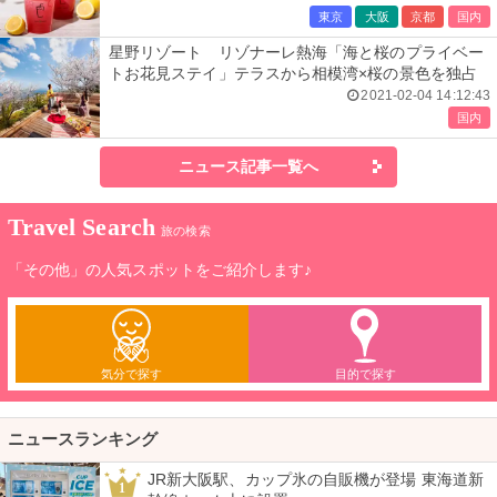
東京
大阪
京都
国内
星野リゾート リゾナーレ熱海「海と桜のプライベー
トお花見ステイ」テラスから相模湾×桜の景色を独占
2021-02-04 14:12:43
国内
ニュース記事一覧へ
Travel Search
旅の検索
「その他」の人気スポットをご紹介します♪
気分で探す
目的で探す
ニュースランキング
JR新大阪駅、カップ氷の自販機が登場 東海道新
1