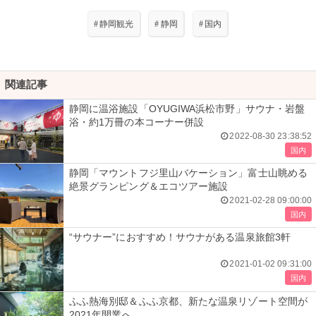
#
静岡観光
#
静岡
#
国内
関連記事
静岡に温浴施設「OYUGIWA浜松市野」サウナ・岩盤
浴・約1万冊の本コーナー併設
2022-08-30 23:38:52
国内
静岡「マウントフジ里山バケーション」富士山眺める
絶景グランピング＆エコツアー施設
2021-02-28 09:00:00
国内
“サウナー”におすすめ！サウナがある温泉旅館3軒
2021-01-02 09:31:00
国内
ふふ熱海別邸＆ふふ京都、新たな温泉リゾート空間が
2021年開業へ