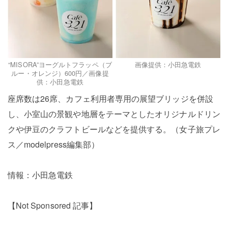
“MISORA”ヨーグルトフラッペ（ブ
画像提供：小田急電鉄
ルー・オレンジ）600円／画像提
供：小田急電鉄
座席数は26席、カフェ利用者専用の展望ブリッジを併設
し、小室山の景観や地層をテーマとしたオリジナルドリン
クや伊豆のクラフトビールなどを提供する。（女子旅プレ
ス／modelpress編集部）
情報：小田急電鉄
【Not Sponsored 記事】