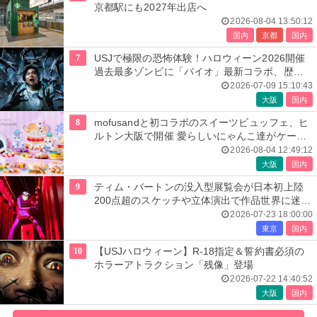
京都駅にも2027年出店へ
2026-08-04 13:50:12
国内
京都
国内
7
USJで極限の恐怖体験！ハロウィーン2026開催
過去最多ゾンビに「バイオ」最新コラボ、歴代
人気楽曲メドレーが彩る
2026-07-09 15:10:43
大阪
国内
8
mofusandと初コラボのスイーツビュッフェ、ヒ
ルトン大阪で開催 愛らしいにゃんこ達がケーキ
に
2026-08-04 12:49:12
大阪
国内
9
ティム・バートンの没入型展覧会が日本初上陸
200点超のスケッチや立体演出で作品世界に迷い
込む
2026-07-23 18:00:00
東京
国内
10
【USJハロウィーン】R-18指定＆誓約書必須の
ホラーアトラクション「残像」登場
2026-07-22 14:40:52
大阪
国内