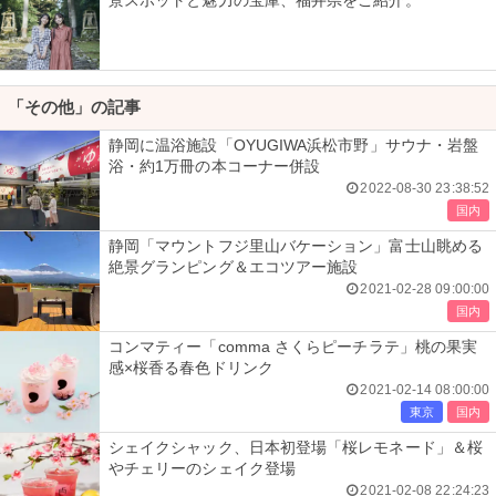
景スポットと魅力の宝庫、福井県をご紹介。
「その他」の記事
静岡に温浴施設「OYUGIWA浜松市野」サウナ・岩盤
浴・約1万冊の本コーナー併設
2022-08-30 23:38:52
国内
静岡「マウントフジ里山バケーション」富士山眺める
絶景グランピング＆エコツアー施設
2021-02-28 09:00:00
国内
コンマティー「comma さくらピーチラテ」桃の果実
感×桜香る春色ドリンク
2021-02-14 08:00:00
東京
国内
シェイクシャック、日本初登場「桜レモネード」＆桜
やチェリーのシェイク登場
2021-02-08 22:24:23