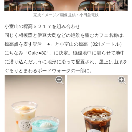
完成イメージ／画像提供：小田急電鉄
小室山の標高３２１ｍを組み合わせ
同じく相模灘と伊豆大島などの絶景を望むカフェ名称は、
標高点を表す記号「●」と小室山の標高（321メートル）
にちなみ「Cafe●321」に決定。稜線地中に潜らせて地中
に潜り込んだように地形に沿って配置され、屋上は山頂を
ぐるりとまわるボードウォークの一部に。