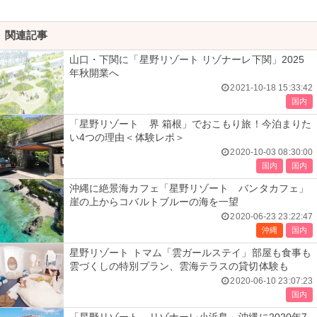
関連記事
山口・下関に「星野リゾート リゾナーレ下関」2025
年秋開業へ
2021-10-18 15:33:42
国内
「星野リゾート 界 箱根」でおこもり旅！今泊まりた
い4つの理由＜体験レポ＞
2020-10-03 08:30:00
国内
国内
沖縄に絶景海カフェ「星野リゾート バンタカフェ」
崖の上からコバルトブルーの海を一望
2020-06-23 23:22:47
沖縄
国内
星野リゾート トマム「雲ガールステイ」部屋も食事も
雲づくしの特別プラン、雲海テラスの貸切体験も
2020-06-10 23:07:23
国内