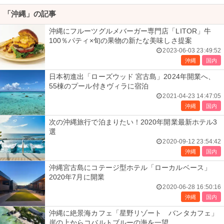
「沖縄」の記事
沖縄にフルーツグルメバーガー専門店「LITOR」牛
100％パティ×旬の果物の新たな美味しさ提案
2023-06-03 23:49:52
沖縄
国内
日本初進出「ローズウッド 宮古島」2024年開業へ、
55棟のプール付きヴィラに宿泊
2021-04-23 14:47:05
沖縄
国内
次の沖縄旅行で泊まりたい！2020年開業最新ホテル3
選
2020-09-12 23:54:42
沖縄
国内
沖縄宮古島にコテージ型ホテル「ローカルベース」
2020年7月に開業
2020-06-28 16:50:16
沖縄
国内
沖縄に絶景海カフェ「星野リゾート バンタカフェ」
崖の上からコバルトブルーの海を一望