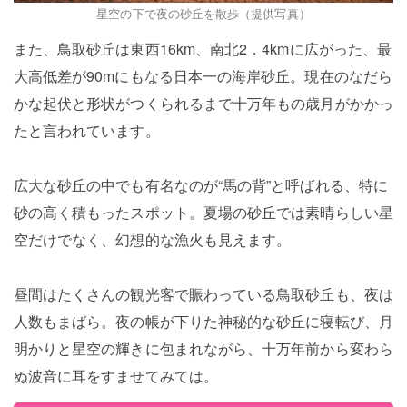
星空の下で夜の砂丘を散歩（提供写真）
また、鳥取砂丘は東西16km、南北2．4kmに広がった、最
大高低差が90mにもなる日本一の海岸砂丘。現在のなだら
かな起伏と形状がつくられるまで十万年もの歳月がかかっ
たと言われています。
広大な砂丘の中でも有名なのが“馬の背”と呼ばれる、特に
砂の高く積もったスポット。夏場の砂丘では素晴らしい星
空だけでなく、幻想的な漁火も見えます。
昼間はたくさんの観光客で賑わっている鳥取砂丘も、夜は
人数もまばら。夜の帳が下りた神秘的な砂丘に寝転び、月
明かりと星空の輝きに包まれながら、十万年前から変わら
ぬ波音に耳をすませてみては。