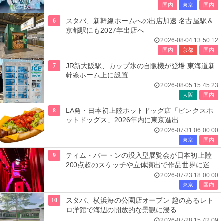
国内
東京
国内
6
スタバ、新幹線ホームへの出店加速 名古屋駅＆
京都駅にも2027年出店へ
2026-08-04 13:50:12
国内
京都
国内
7
JR新大阪駅、カップ氷の自販機が登場 東海道新
幹線ホーム上に設置
2026-08-05 15:45:23
大阪
国内
8
LA発・日本初上陸ホットドッグ店「ピンクスホ
ットドッグス」2026年内に東京進出
2026-07-31 06:00:00
東京
国内
9
ティム・バートンの没入型展覧会が日本初上陸
200点超のスケッチや立体演出で作品世界に迷い
込む
2026-07-23 18:00:00
東京
国内
10
スタバ、横浜海の公園店オープン 趣のあるレト
ロ洋館で海辺の開放的な景観に浸る
2026-07-28 15:42:09