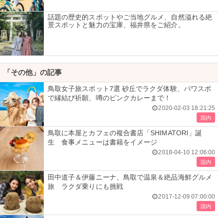
話題の歴史的スポットやご当地グルメ、自然溢れる絶
景スポットと魅力の宝庫、福井県をご紹介。
「その他」の記事
鳥取女子旅スポット7選 砂丘でラクダ体験、パワスポ
で縁結び祈願、噂のピンクカレーまで！
2020-02-03 18:21:25
国内
鳥取に本屋とカフェの複合書店「SHIMATORI」誕
生 食事メニューは書籍をイメージ
2018-04-10 12:06:00
国内
田中道子＆伊藤ニーナ、鳥取で温泉＆絶品海鮮グルメ
旅 ラクダ乗りにも挑戦
2017-12-09 07:00:00
国内