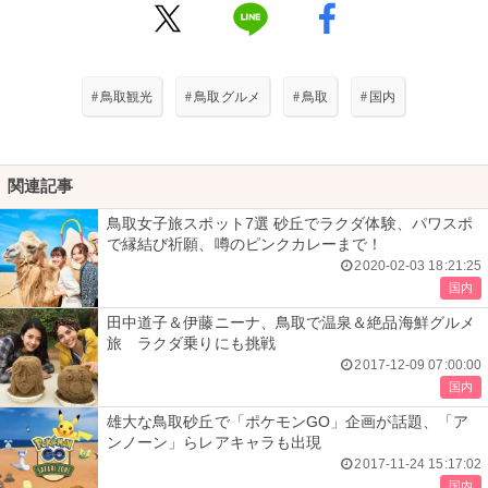
#
鳥取観光
#
鳥取グルメ
#
鳥取
#
国内
関連記事
鳥取女子旅スポット7選 砂丘でラクダ体験、パワスポ
で縁結び祈願、噂のピンクカレーまで！
2020-02-03 18:21:25
国内
田中道子＆伊藤ニーナ、鳥取で温泉＆絶品海鮮グルメ
旅 ラクダ乗りにも挑戦
2017-12-09 07:00:00
国内
雄大な鳥取砂丘で「ポケモンGO」企画が話題、「ア
ンノーン」らレアキャラも出現
2017-11-24 15:17:02
国内