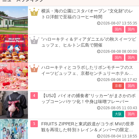
横浜・海の公園にスタバオープン “文化財”のレ
1
トロ洋館で至福のコーヒー時間
2026-08-07 13:55:35
国内
国内
“ハローキティ＆ディアダニエル”の秋スイーツビ
2
ュッフェ、ヒルトン広島で開催
2026-08-08 08:00:00
国内
国内
ハローキティとコラボしたリボンモチーフのス
3
イーツビュッフェ、京都センチュリーホテルで
開催
2026-08-06 16:17:42
京都
国内
4
【USJ】バイオの捕食者“リッカー”がまさかのポ
ップコーンバケツ化！中身は味噌フレーバー
2026-08-05 11:03:43
大阪
国内
5
FRUITS ZIPPERと東武鉄道がコラボ MVの世界
観を再現した特別トレイン＆メンバーの限定ア
ナウンス
2026-08-04 13:18:55