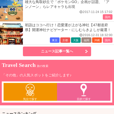
雄大な鳥取砂丘で「ポケモンGO」企画が話題、「ア
ンノーン」らレアキャラも出現
2017-11-24 15:17:02
国内
初詣はココへ行け！恋愛運が上がる神社【47都道府
県】開運神社ナビゲーター・にしむらきよしが厳選！
2016-12-31 18:32:00
東京
京都
大阪
福岡
沖縄
国内
ニュース記事一覧へ
Travel Search
旅の検索
「その他」の人気スポットをご紹介します♪
気分で探す
目的で探す
ニュースランキング