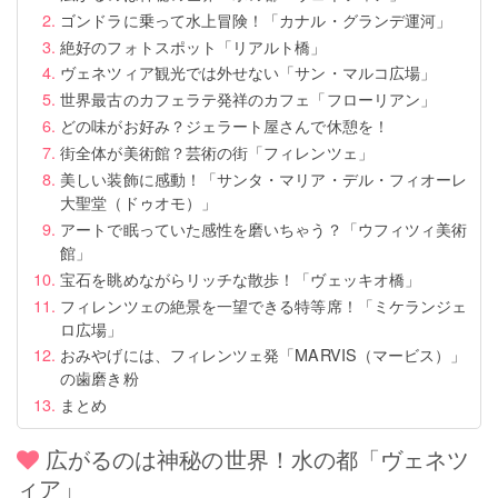
ゴンドラに乗って水上冒険！「カナル・グランデ運河」
絶好のフォトスポット「リアルト橋」
ヴェネツィア観光では外せない「サン・マルコ広場」
世界最古のカフェラテ発祥のカフェ「フローリアン」
どの味がお好み？ジェラート屋さんで休憩を！
街全体が美術館？芸術の街「フィレンツェ」
美しい装飾に感動！「サンタ・マリア・デル・フィオーレ
大聖堂（ドゥオモ）」
アートで眠っていた感性を磨いちゃう？「ウフィツィ美術
館」
宝石を眺めながらリッチな散歩！「ヴェッキオ橋」
フィレンツェの絶景を一望できる特等席！「ミケランジェ
ロ広場」
おみやげには、フィレンツェ発「MARVIS（マービス）」
の歯磨き粉
まとめ
広がるのは神秘の世界！水の都「ヴェネツ
ィア」