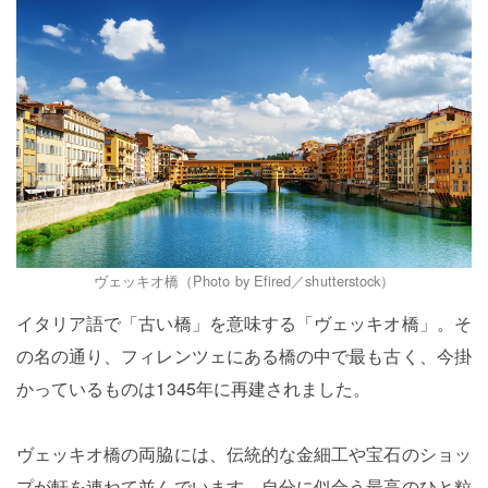
ヴェッキオ橋（Photo by Efired／shutterstock）
イタリア語で「古い橋」を意味する「ヴェッキオ橋」。そ
の名の通り、フィレンツェにある橋の中で最も古く、今掛
かっているものは1345年に再建されました。
ヴェッキオ橋の両脇には、伝統的な金細工や宝石のショッ
プが軒を連ねて並んでいます。自分に似合う最高のひと粒