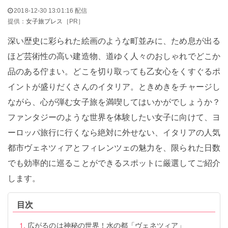
2018-12-30 13:01:16 配信
提供：
女子旅プレス
［PR］
深い歴史に彩られた絵画のような町並みに、ため息が出る
ほど芸術性の高い建造物、道ゆく人々のおしゃれでどこか
品のある佇まい。どこを切り取っても乙女心をくすぐるポ
イントが盛りだくさんのイタリア。ときめきをチャージし
ながら、心が弾む女子旅を満喫してはいかがでしょうか？
ファンタジーのような世界を体験したい女子に向けて、ヨ
ーロッパ旅行に行くなら絶対に外せない、イタリアの人気
都市ヴェネツィアとフィレンツェの魅力を、限られた日数
でも効率的に巡ることができるスポットに厳選してご紹介
します。
目次
広がるのは神秘の世界！水の都「ヴェネツィア」