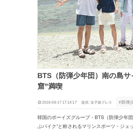
BTS（防弾少年団）南の島
窟”満喫
#
防弾
2018-08-17 17:14:17
提供:
女子旅プレス
韓国のボーイズグループ・BTS（防弾少年
ぶバイク”と称されるマリンスポーツ・ジェ