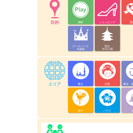
目的
体験
ショッピング
親
テーマパーク
歴史
水族館
寺社仏閣
エリア
東京
京都
横浜・
神戸
ハワイ