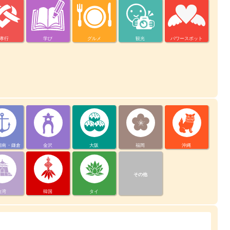
孝行
学び
グルメ
観光
パワースポット
湘南・鎌倉
金沢
大阪
福岡
沖縄
その他
台湾
韓国
タイ