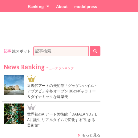
Ranking
About
modelpress
記事
旅スポット
News Ranking
ニュースランキング
1
近現代アートの美術館「グッゲンハイム・
アブダビ」今冬オープン 30のギャラリー
＆ダイナミックな建築美
2
世界初のAIアート美術館「DATALAND」L
Aに誕生 リアルタイムで変化する“生きる
美術館”
もっと見る