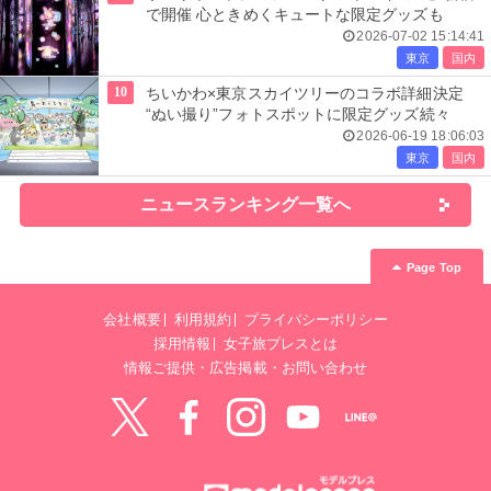
で開催 心ときめくキュートな限定グッズも
2026-07-02 15:14:41
東京
国内
10
ちいかわ×東京スカイツリーのコラボ詳細決定
“ぬい撮り”フォトスポットに限定グッズ続々
2026-06-19 18:06:03
東京
国内
ニュースランキング一覧へ
Page Top
会社概要
利用規約
プライバシーポリシー
採用情報
女子旅プレスとは
情報ご提供・広告掲載・お問い合わせ
Twitter
Facebook
instagram
YouTube
LINE@