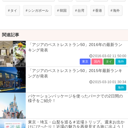
#
タイ
#
シンガポール
#
韓国
#
台湾
#
香港
#
海外
関連記事
「アジアのベストレストラン50」2016年の最新ラン
キング発表
2016-03-02 11:50:00
東京
国内
タイ
海外
「アジアのベストレストラン50」2015年最新ランキ
ングが発表
2015-03-10 01:30:34
海外
バケーションパッケージを使ったパークでの2日間の
様子をご紹介！
東京・埼玉・山梨を巡る＃近場トリップ。週末お出か
けにぴったり！近場の魅力を再発見する旅に出よう！