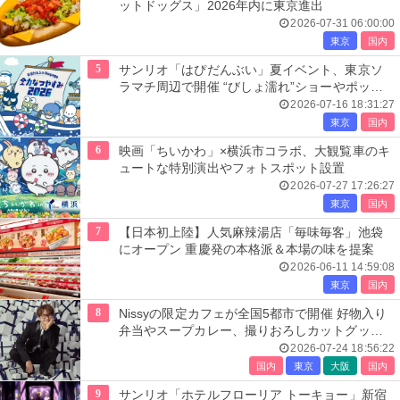
ットドッグス」2026年内に東京進出
2026-07-31 06:00:00
東京
国内
5
サンリオ「はぴだんぶい」夏イベント、東京ソ
ラマチ周辺で開催 “びしょ濡れ”ショーやポップ
アップ店も
2026-07-16 18:31:27
東京
国内
6
映画「ちいかわ」×横浜市コラボ、大観覧車のキ
ュートな特別演出やフォトスポット設置
2026-07-27 17:26:27
東京
国内
7
【日本初上陸】人気麻辣湯店「毎味毎客」池袋
にオープン 重慶発の本格派＆本場の味を提案
2026-06-11 14:59:08
東京
国内
8
Nissyの限定カフェが全国5都市で開催 好物入り
弁当やスープカレー、撮りおろしカットグッズ
も
2026-07-24 18:56:22
国内
東京
大阪
国内
9
サンリオ「ホテルフローリア トーキョー」新宿