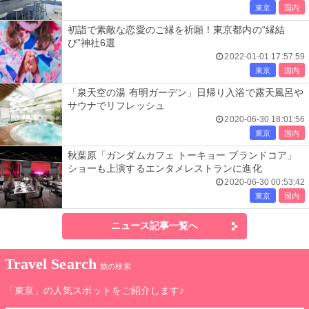
東京
国内
初詣で素敵な恋愛のご縁を祈願！東京都内の“縁結
び”神社6選
2022-01-01 17:57:59
東京
国内
「泉天空の湯 有明ガーデン」日帰り入浴で露天風呂や
サウナでリフレッシュ
2020-06-30 18:01:56
東京
国内
秋葉原「ガンダムカフェ トーキョー ブランドコア」
ショーも上演するエンタメレストランに進化
2020-06-30 00:53:42
東京
国内
ニュース記事一覧へ
Travel Search
旅の検索
「東京」の人気スポットをご紹介します♪