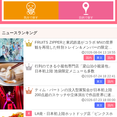
気分で探す
目的で探す
ニュースランキング
FRUITS ZIPPERと東武鉄道がコラボ MVの世界
1
観を再現した特別トレイン＆メンバーの限定ア
ナウンス
2026-08-04 13:18:55
国内
東京
国内
行列のできる小籠包専門店「梁山泊小籠湯包」
2
日本初上陸 池袋限定メニューも多数
2026-07-24 18:22:41
東京
国内
ティム・バートンの没入型展覧会が日本初上陸
3
200点超のスケッチや立体演出で作品世界に迷い
込む
2026-07-23 18:00:00
東京
国内
4
LA発・日本初上陸ホットドッグ店「ピンクスホ