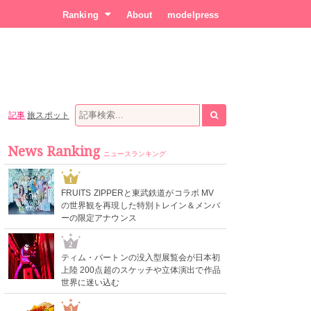
Ranking
About
modelpress
記事
旅スポット
News Ranking
ニュースランキング
1
FRUITS ZIPPERと東武鉄道がコラボ MV
の世界観を再現した特別トレイン＆メンバ
ーの限定アナウンス
2
ティム・バートンの没入型展覧会が日本初
上陸 200点超のスケッチや立体演出で作品
世界に迷い込む
3