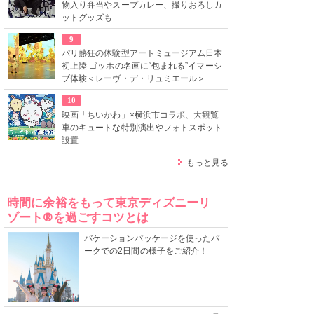
物入り弁当やスープカレー、撮りおろしカ
ットグッズも
9
パリ熱狂の体験型アートミュージアム日本
初上陸 ゴッホの名画に“包まれる”イマーシ
ブ体験＜レーヴ・デ・リュミエール＞
10
映画「ちいかわ」×横浜市コラボ、大観覧
車のキュートな特別演出やフォトスポット
設置
もっと見る
時間に余裕をもって東京ディズニーリ
ゾート®を過ごすコツとは
バケーションパッケージを使ったパ
ークでの2日間の様子をご紹介！