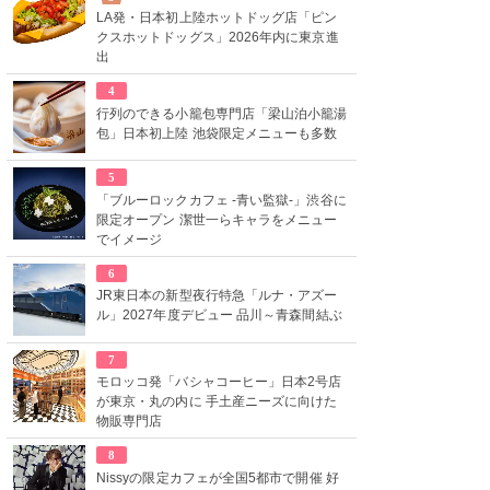
LA発・日本初上陸ホットドッグ店「ピン
クスホットドッグス」2026年内に東京進
出
4
行列のできる小籠包専門店「梁山泊小籠湯
包」日本初上陸 池袋限定メニューも多数
5
「ブルーロックカフェ -青い監獄-」渋谷に
限定オープン 潔世一らキャラをメニュー
でイメージ
6
JR東日本の新型夜行特急「ルナ・アズー
ル」2027年度デビュー 品川～青森間結ぶ
7
モロッコ発「バシャコーヒー」日本2号店
が東京・丸の内に 手土産ニーズに向けた
物販専門店
8
Nissyの限定カフェが全国5都市で開催 好