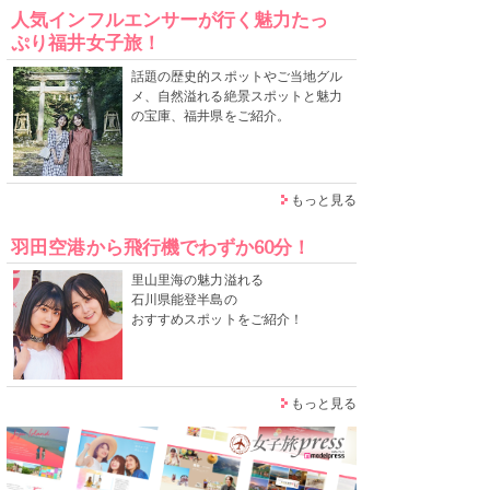
人気インフルエンサーが行く魅力たっ
ぷり福井女子旅！
話題の歴史的スポットやご当地グル
メ、自然溢れる絶景スポットと魅力
の宝庫、福井県をご紹介。
もっと見る
羽田空港から飛行機でわずか60分！
里山里海の魅力溢れる
石川県能登半島の
おすすめスポットをご紹介！
もっと見る