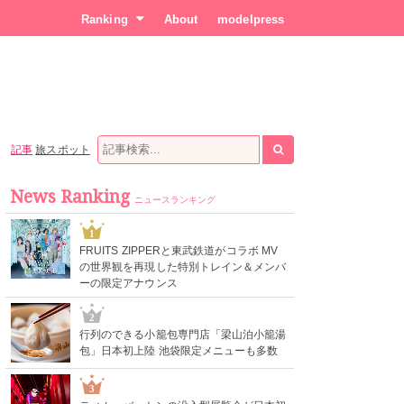
Ranking
About
modelpress
記事
旅スポット
News Ranking
ニュースランキング
1
FRUITS ZIPPERと東武鉄道がコラボ MV
の世界観を再現した特別トレイン＆メンバ
ーの限定アナウンス
2
行列のできる小籠包専門店「梁山泊小籠湯
包」日本初上陸 池袋限定メニューも多数
3