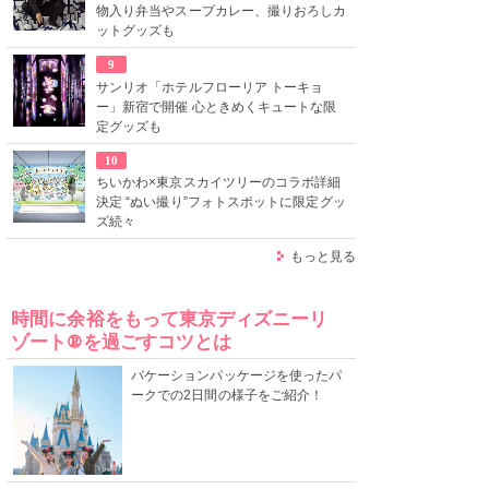
物入り弁当やスープカレー、撮りおろしカ
ットグッズも
9
サンリオ「ホテルフローリア トーキョ
ー」新宿で開催 心ときめくキュートな限
定グッズも
10
ちいかわ×東京スカイツリーのコラボ詳細
決定 “ぬい撮り”フォトスポットに限定グッ
ズ続々
もっと見る
時間に余裕をもって東京ディズニーリ
ゾート®を過ごすコツとは
バケーションパッケージを使ったパ
ークでの2日間の様子をご紹介！