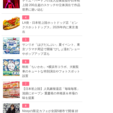
ティム・バートンの没入型展覧会が日本初
上陸 200点超のスケッチや立体演出で作品
世界に迷い込む
4
LA発・日本初上陸ホットドッグ店「ピン
クスホットドッグス」2026年内に東京進
出
5
サンリオ「はぴだんぶい」夏イベント、東
京ソラマチ周辺で開催 “びしょ濡れ”ショー
やポップアップ店も
6
映画「ちいかわ」×横浜市コラボ、大観覧
車のキュートな特別演出やフォトスポット
設置
7
【日本初上陸】人気麻辣湯店「毎味毎客」
池袋にオープン 重慶発の本格派＆本場の
味を提案
8
Nissyの限定カフェが全国5都市で開催 好