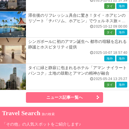
2025-12-21 22:57:39
タイ
海外
滞在後のリフレッシュ具合に驚き！タイ・ホアヒンの
リゾート「チバソム、ホアヒン」でウェルネス旅＜宿
泊レポート＞
2025-10-12 09:00:00
タイ
海外
シンガポールに初のアマン誕生へ 都市の喧騒を忘れる
静謐とホスピタリティ提供
2025-10-07 18:57:40
海外
海外
タイに緑と静寂に包まれるホテル「アマン ナイラート
バンコク」土地の鼓動とアマンの精神が融合
2025-05-24 13:25:27
タイ
海外
ニュース記事一覧へ
Travel Search
旅の検索
「その他」の人気スポットをご紹介します♪