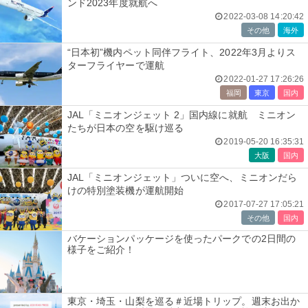
ンド2023年度就航へ
2022-03-08 14:20:42
その他
海外
“日本初”機内ペット同伴フライト、2022年3月よりス
ターフライヤーで運航
2022-01-27 17:26:26
福岡
東京
国内
JAL「ミニオンジェット 2」国内線に就航 ミニオン
たちが日本の空を駆け巡る
2019-05-20 16:35:31
大阪
国内
JAL「ミニオンジェット」ついに空へ、ミニオンだら
けの特別塗装機が運航開始
2017-07-27 17:05:21
その他
国内
バケーションパッケージを使ったパークでの2日間の
様子をご紹介！
東京・埼玉・山梨を巡る＃近場トリップ。週末お出か