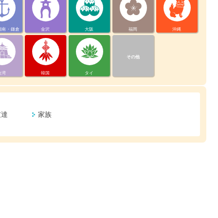
湘南・鎌倉
金沢
大阪
福岡
沖縄
その他
台湾
韓国
タイ
友達
家族