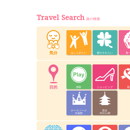
Travel Search
旅の検索
気分
はしゃぎたい
癒やされたい
食
目的
体験
ショッピング
親
テーマパーク
歴史
水族館
寺社仏閣