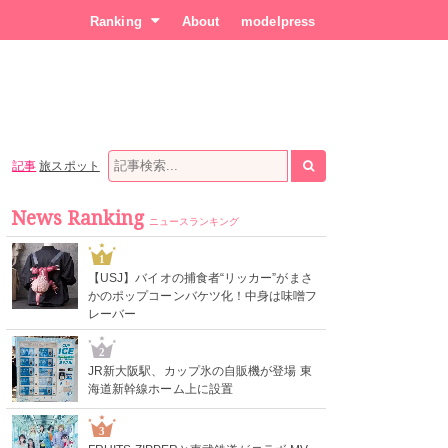
Ranking
About
modelpress
記事
旅スポット
News Ranking
ニュースランキング
1
【USJ】バイオの捕食者“リッカー”がまさ
かのポップコーンバケツ化！中身は味噌フ
レーバー
2
JR新大阪駅、カップ氷の自販機が登場 東
海道新幹線ホーム上に設置
3