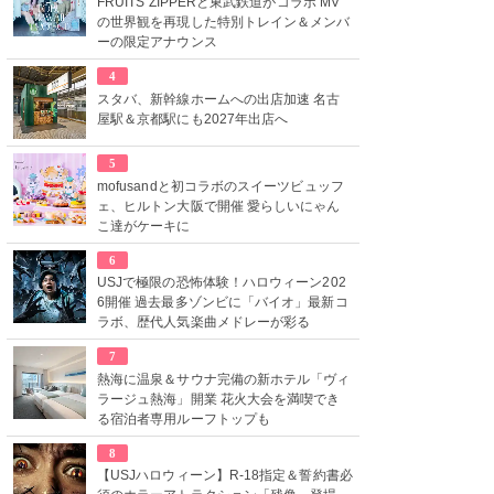
FRUITS ZIPPERと東武鉄道がコラボ MV
の世界観を再現した特別トレイン＆メンバ
ーの限定アナウンス
4
スタバ、新幹線ホームへの出店加速 名古
屋駅＆京都駅にも2027年出店へ
5
mofusandと初コラボのスイーツビュッフ
ェ、ヒルトン大阪で開催 愛らしいにゃん
こ達がケーキに
6
USJで極限の恐怖体験！ハロウィーン202
6開催 過去最多ゾンビに「バイオ」最新コ
ラボ、歴代人気楽曲メドレーが彩る
7
熱海に温泉＆サウナ完備の新ホテル「ヴィ
ラージュ熱海」開業 花火大会を満喫でき
る宿泊者専用ルーフトップも
8
【USJハロウィーン】R-18指定＆誓約書必