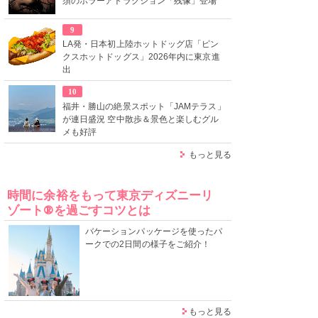
須のホラーアトラクション「残像」登場
9
LA発・日本初上陸ホットドッグ店「ピン
クスホットドッグス」2026年内に東京進
出
10
福井・勝山の絶景スポット「JAMテラス」
が連日盛況 空中散歩＆景色と楽しむグル
メも好評
もっと見る
時間に余裕をもって東京ディズニーリ
ゾート®を過ごすコツとは
バケーションパッケージを使ったパ
ークでの2日間の様子をご紹介！
もっと見る