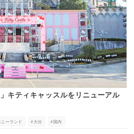
ド」キティキャッスルをリニューアル
に
モニーランド
#
大分
#
国内