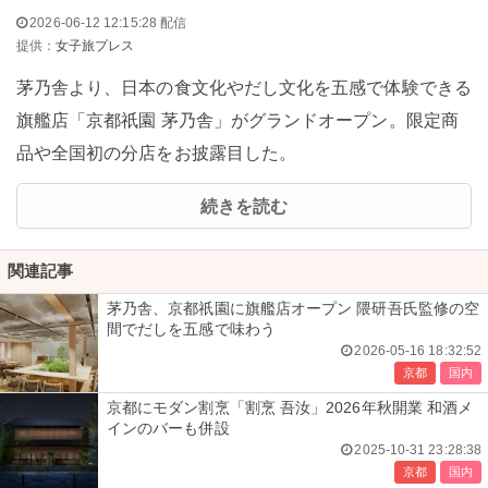
2026-06-12 12:15:28 配信
提供：
女子旅プレス
茅乃舎より、日本の食文化やだし文化を五感で体験できる
旗艦店「京都祇園 茅乃舎」がグランドオープン。限定商
品や全国初の分店をお披露目した。
続きを読む
関連記事
茅乃舎、京都祇園に旗艦店オープン 隈研吾氏監修の空
間でだしを五感で味わう
2026-05-16 18:32:52
京都
国内
京都にモダン割烹「割烹 吾汝」2026年秋開業 和酒メ
インのバーも併設
2025-10-31 23:28:38
京都
国内