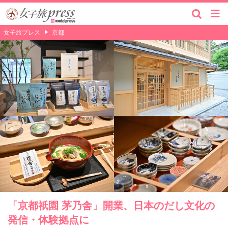
女子旅プレス
京都
「京都祇園 茅乃舎」開業、日本のだし文化の
発信・体験拠点に