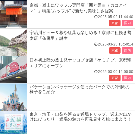
京都・嵐山にワッフル専門店「囲と囲曲（カコとイ
マ）」特製“ムッフル”で新たな美味しさ提案
2025-05-02 11:44:40
京都
国内
宇治川ビュー＆桜や紅葉も楽しめる！京都に粗挽き蕎
麦店「茶兎里」誕生
2025-03-25 15:50:14
京都
国内
日本初上陸の釜山発ナッコプセ店「ケミチプ」京都駅
エリアにオープン
2025-03-09 12:00:00
京都
国内
バケーションパッケージを使ったパークでの2日間の
様子をご紹介！
東京・埼玉・山梨を巡る＃近場トリップ。週末お出か
けにぴったり！近場の魅力を再発見する旅に出よう！