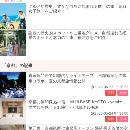
グルメや歴史、豊かな自然に包まれる癒しの旅「鳥取
女子旅」をご紹介！
話題の歴史的スポットやご当地グルメ、自然溢れる絶
景スポットと魅力の宝庫、福井県をご紹介。
「京都」の記事
青蓮院門跡で幻想的なライトアップ、阿部顕嵐との限
定コラボ…夏の京都旅情報公開
2026-06-23 17:26:23
京都
国内
京都に無印良品の宿「MUJI BASE KYOTO kiyomizu」
世界観を感じる18室、小川珈琲も併設
2026-05-24 07:31:00
京都
国内
茅乃舎、京都祇園に旗艦店オープン 隈研吾氏監修の空