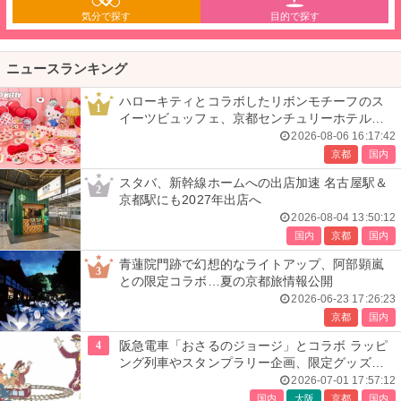
気分で探す
目的で探す
ニュースランキング
ハローキティとコラボしたリボンモチーフのス
1
イーツビュッフェ、京都センチュリーホテルで
開催
2026-08-06 16:17:42
京都
国内
スタバ、新幹線ホームへの出店加速 名古屋駅＆
2
京都駅にも2027年出店へ
2026-08-04 13:50:12
国内
京都
国内
青蓮院門跡で幻想的なライトアップ、阿部顕嵐
3
との限定コラボ…夏の京都旅情報公開
2026-06-23 17:26:23
京都
国内
4
阪急電車「おさるのジョージ」とコラボ ラッピ
ング列車やスタンプラリー企画、限定グッズ全
24種も
2026-07-01 17:57:12
国内
大阪
京都
国内