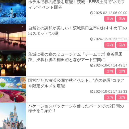
ホテルで春の絶景を堪能！茨城・BEB5土浦で“ネモフ
ィラ”イベント開催
2025-02-12 06:00:00
国内
国内
自然との調和が美しい！茨城県日立市のおすすめ“日の
出スポット”10選
2024-12-30 23:55:12
国内
国内
茨城に夜の森のミュージアム「チームラボ 幽谷隠田
跡」夕暮れ後の棚田跡と森がアート空間に
2024-10-07 14:49:17
国内
国内
国営ひたち海浜公園で秋イベント、“赤の絶景”コキア
や限定グルメを堪能
2024-10-01 17:22:33
国内
国内
バケーションパッケージを使ったパークでの2日間の
様子をご紹介！