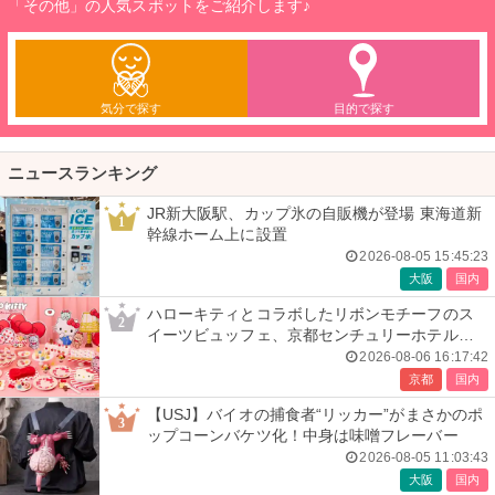
「その他」の人気スポットをご紹介します♪
気分で探す
目的で探す
ニュースランキング
JR新大阪駅、カップ氷の自販機が登場 東海道新
1
幹線ホーム上に設置
2026-08-05 15:45:23
大阪
国内
ハローキティとコラボしたリボンモチーフのス
2
イーツビュッフェ、京都センチュリーホテルで
開催
2026-08-06 16:17:42
京都
国内
【USJ】バイオの捕食者“リッカー”がまさかのポ
3
ップコーンバケツ化！中身は味噌フレーバー
2026-08-05 11:03:43
大阪
国内