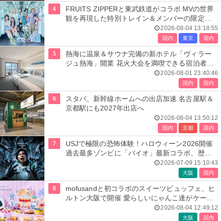
4
FRUITS ZIPPERと東武鉄道がコラボ MVの世界
観を再現した特別トレイン＆メンバーの限定ア
ナウンス
2026-08-04 13:18:55
国内
東京
国内
5
熱海に温泉＆サウナ完備の新ホテル「ヴィラー
ジュ熱海」開業 花火大会を満喫できる宿泊者専
用ルーフトップも
2026-08-01 23:40:46
国内
国内
6
スタバ、新幹線ホームへの出店加速 名古屋駅＆
京都駅にも2027年出店へ
2026-08-04 13:50:12
国内
京都
国内
7
USJで極限の恐怖体験！ハロウィーン2026開催
過去最多ゾンビに「バイオ」最新コラボ、歴代
人気楽曲メドレーが彩る
2026-07-09 15:10:43
大阪
国内
8
mofusandと初コラボのスイーツビュッフェ、ヒ
ルトン大阪で開催 愛らしいにゃんこ達がケーキ
に
2026-08-04 12:49:12
大阪
国内