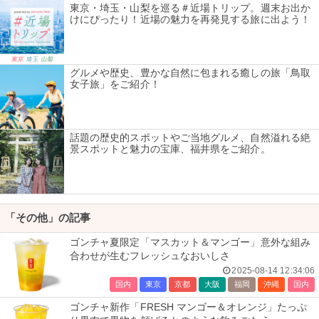
東京・埼玉・山梨を巡る＃近場トリップ。週末お出か
けにぴったり！近場の魅力を再発見する旅に出よう！
グルメや歴史、豊かな自然に包まれる癒しの旅「鳥取
女子旅」をご紹介！
話題の歴史的スポットやご当地グルメ、自然溢れる絶
景スポットと魅力の宝庫、福井県をご紹介。
「その他」の記事
ゴンチャ夏限定「マスカット＆マンゴー」意外な組み
合わせが生むフレッシュなおいしさ
2025-08-14 12:34:06
国内
東京
京都
大阪
福岡
沖縄
国内
ゴンチャ新作「FRESH マンゴー＆オレンジ」たっぷ