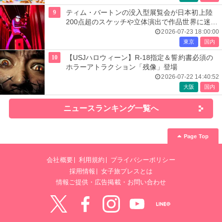
9
ティム・バートンの没入型展覧会が日本初上陸
200点超のスケッチや立体演出で作品世界に迷い
込む
2026-07-23 18:00:00
東京
国内
10
【USJハロウィーン】R-18指定＆誓約書必須の
ホラーアトラクション「残像」登場
2026-07-22 14:40:52
大阪
国内
ニュースランキング一覧へ
Page Top
会社概要
利用規約
プライバシーポリシー
採用情報
女子旅プレスとは
情報ご提供・広告掲載・お問い合わせ
Twitter
Facebook
instagram
YouTube
LINE@