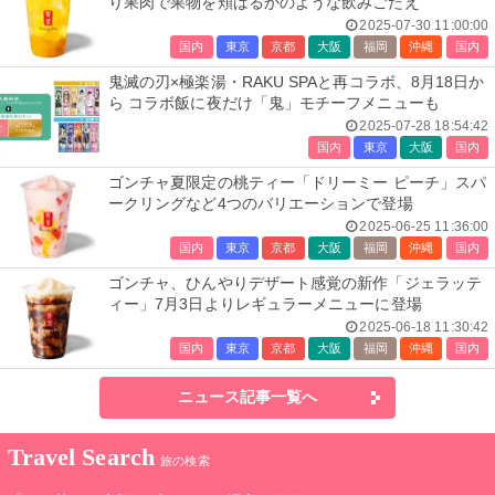
り果肉で果物を頬ばるかのような飲みごたえ
2025-07-30 11:00:00
国内
東京
京都
大阪
福岡
沖縄
国内
鬼滅の刃×極楽湯・RAKU SPAと再コラボ、8月18日か
ら コラボ飯に夜だけ「鬼」モチーフメニューも
2025-07-28 18:54:42
国内
東京
大阪
国内
ゴンチャ夏限定の桃ティー「ドリーミー ピーチ」スパ
ークリングなど4つのバリエーションで登場
2025-06-25 11:36:00
国内
東京
京都
大阪
福岡
沖縄
国内
ゴンチャ、ひんやりデザート感覚の新作「ジェラッテ
ィー」7月3日よりレギュラーメニューに登場
2025-06-18 11:30:42
国内
東京
京都
大阪
福岡
沖縄
国内
ニュース記事一覧へ
Travel Search
旅の検索