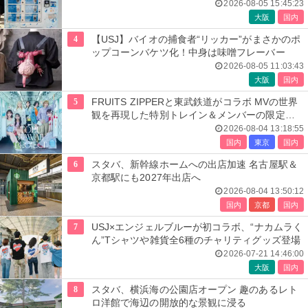
2026-08-05 15:45:23
大阪
国内
4
【USJ】バイオの捕食者“リッカー”がまさかのポ
ップコーンバケツ化！中身は味噌フレーバー
2026-08-05 11:03:43
大阪
国内
5
FRUITS ZIPPERと東武鉄道がコラボ MVの世界
観を再現した特別トレイン＆メンバーの限定ア
ナウンス
2026-08-04 13:18:55
国内
東京
国内
6
スタバ、新幹線ホームへの出店加速 名古屋駅＆
京都駅にも2027年出店へ
2026-08-04 13:50:12
国内
京都
国内
7
USJ×エンジェルブルーが初コラボ、“ナカムラく
ん”Tシャツや雑貨全6種のチャリティグッズ登場
2026-07-21 14:46:00
大阪
国内
8
スタバ、横浜海の公園店オープン 趣のあるレト
ロ洋館で海辺の開放的な景観に浸る