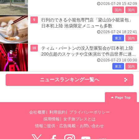
2026-07-28 15:42:09
国内
国内
9
行列のできる小籠包専門店「梁山泊小籠湯包」
日本初上陸 池袋限定メニューも多数
2026-07-24 18:22:41
東京
国内
10
ティム・バートンの没入型展覧会が日本初上陸
200点超のスケッチや立体演出で作品世界に迷い
込む
2026-07-23 18:00:00
東京
国内
ニュースランキング一覧へ
Page Top
会社概要
利用規約
プライバシーポリシー
採用情報
女子旅プレスとは
情報ご提供・広告掲載・お問い合わせ