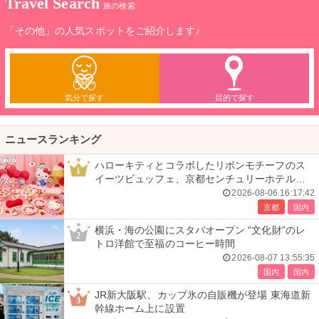
Travel Search
旅の検索
「その他」の人気スポットをご紹介します♪
気分で探す
目的で探す
ニュースランキング
ハローキティとコラボしたリボンモチーフのス
1
イーツビュッフェ、京都センチュリーホテルで
開催
2026-08-06 16:17:42
京都
国内
横浜・海の公園にスタバオープン “文化財”のレ
2
トロ洋館で至福のコーヒー時間
2026-08-07 13:55:35
国内
国内
JR新大阪駅、カップ氷の自販機が登場 東海道新
3
幹線ホーム上に設置