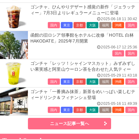
ゴンチャ、ひんやりデザート感覚の新作「ジェラッテ
ィー」7月3日よりレギュラーメニューに登場
2025-06-18 11:30:42
国内
東京
京都
大阪
福岡
沖縄
国内
函館の旧ロシア領事館をホテルに改修「HOTEL 白林
HAKODATE」2025年7月開業
2025-06-17 12:25:36
国内
国内
ゴンチャ「レッツ！シャインマスカット」みずみずし
い果実感と阿里山ウーロン茶を合わせた人気ティー
2025-05-29 11:43:18
国内
東京
京都
大阪
福岡
沖縄
国内
ゴンチャ「一番摘み抹茶」新茶をめいっぱい楽しむテ
ィードリンク＆フィナンシェ登場
2025-05-16 11:49:39
国内
東京
京都
大阪
福岡
沖縄
国内
ニュース記事一覧へ