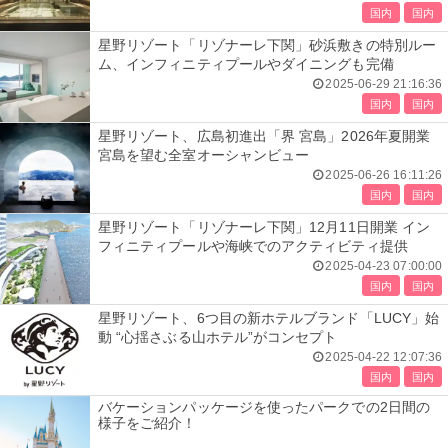
国内
国内
星野リゾート「リゾナーレ下関」砂浜敷きの特別ルー
ム、インフィニティプールやダイニングも完備
2025-06-29 21:16:36
国内
国内
星野リゾート、広島初進出「界 宮島」2026年夏開業
宮島を望む全室オーシャンビュー
2025-06-26 16:11:26
国内
国内
星野リゾート「リゾナーレ下関」12月11日開業 イン
フィニティプールや海峡でのアクティビティ提供
2025-04-23 07:00:00
国内
国内
星野リゾート、6つ目の新ホテルブランド「LUCY」始
動 “心揺さぶる山ホテル”がコンセプト
2025-04-22 12:07:36
国内
国内
バケーションパッケージを使ったパークでの2日間の
様子をご紹介！