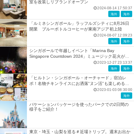
室を改装しリブランドオープン
2024-08-14 17:50:37
海外
海外
「ルミネシンガポール」ラッフルズシティに8月26日
開業 ブルーボトルコーヒーが東南アジア初上陸
2024-08-07 12:09:23
海外
海外
シンガポールで年越しイベント「Marina Bay
Singapore Countdown 2024」ミュージック花火がマ
リーナ・ベイ彩る
2023-12-27 23:13:37
海外
海外
「ヒルトン・シンガポール・オーチャード」宿泊レ
ポ！名物チキンライスにお洒落“ヌン活”も楽しめる非
日常ホテル
2023-01-03 08:30:00
海外
バケーションパッケージを使ったパークでの2日間の
様子をご紹介！
東京・埼玉・山梨を巡る＃近場トリップ。週末お出か