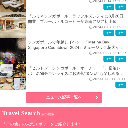
2024-08-14 17:50:37
海外
海外
「ルミネシンガポール」ラッフルズシティに8月26日
開業 ブルーボトルコーヒーが東南アジア初上陸
2024-08-07 12:09:23
海外
海外
シンガポールで年越しイベント「Marina Bay
Singapore Countdown 2024」ミュージック花火がマ
リーナ・ベイ彩る
2023-12-27 23:13:37
海外
海外
「ヒルトン・シンガポール・オーチャード」宿泊レ
ポ！名物チキンライスにお洒落“ヌン活”も楽しめる非
日常ホテル
2023-01-03 08:30:00
海外
ニュース記事一覧へ
Travel Search
旅の検索
「その他」の人気スポットをご紹介します♪