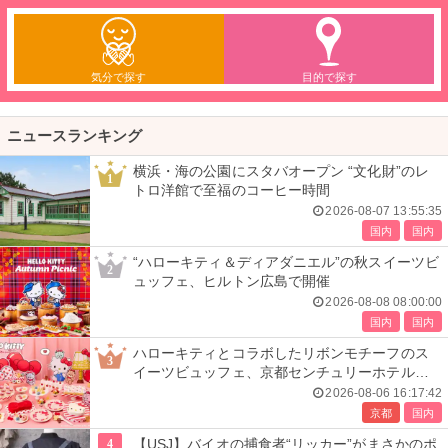
気分で探す
目的で探す
ニュースランキング
横浜・海の公園にスタバオープン “文化財”のレ
1
トロ洋館で至福のコーヒー時間
2026-08-07 13:55:35
国内
国内
“ハローキティ＆ディアダニエル”の秋スイーツビ
2
ュッフェ、ヒルトン広島で開催
2026-08-08 08:00:00
国内
国内
ハローキティとコラボしたリボンモチーフのス
3
イーツビュッフェ、京都センチュリーホテルで
開催
2026-08-06 16:17:42
京都
国内
4
【USJ】バイオの捕食者“リッカー”がまさかのポ