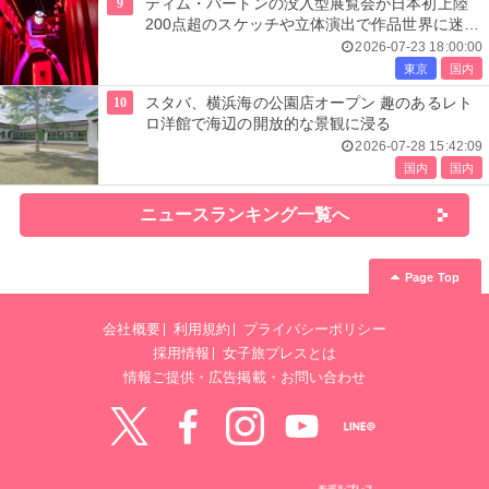
9
ティム・バートンの没入型展覧会が日本初上陸
200点超のスケッチや立体演出で作品世界に迷い
込む
2026-07-23 18:00:00
東京
国内
10
スタバ、横浜海の公園店オープン 趣のあるレト
ロ洋館で海辺の開放的な景観に浸る
2026-07-28 15:42:09
国内
国内
ニュースランキング一覧へ
Page Top
会社概要
利用規約
プライバシーポリシー
採用情報
女子旅プレスとは
情報ご提供・広告掲載・お問い合わせ
Twitter
Facebook
instagram
YouTube
LINE@