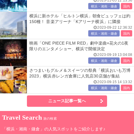
2023-11-05 12:13:56
横浜・湘南・鎌倉
国内
横浜に新ホテル「ヒルトン横浜」朝食ビュッフェは約
150種！ 音楽アリーナ「Kアリーナ横浜」に隣接
2023-09-22 12:36:32
横浜・湘南・鎌倉
国内
映画「ONE PIECE FILM RED」劇中楽曲×花火の1夜
限りのエンタメショー、横浜で開催決定
2023-09-19 13:04:08
横浜・湘南・鎌倉
国内
さつまいもグルメ＆スイーツの祭典「横浜おいも万博
2023」横浜赤レンガ倉庫に人気店30店舗が集結
2023-09-15 14:13:32
横浜・湘南・鎌倉
国内
ニュース記事一覧へ
Travel Search
旅の検索
「横浜・湘南・鎌倉」の人気スポットをご紹介します♪