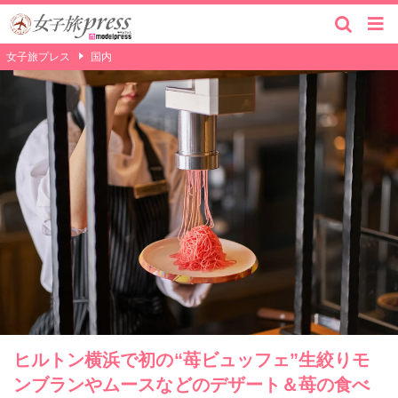
女子旅プレス
国内
ヒルトン横浜で初の“苺ビュッフェ”生絞りモ
ンブランやムースなどのデザート＆苺の食べ