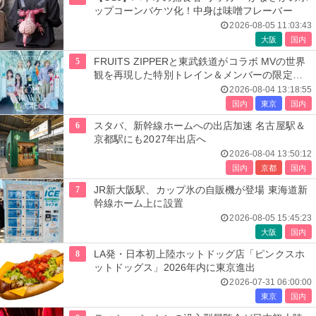
ップコーンバケツ化！中身は味噌フレーバー
2026-08-05 11:03:43
大阪
国内
5
FRUITS ZIPPERと東武鉄道がコラボ MVの世界
観を再現した特別トレイン＆メンバーの限定ア
ナウンス
2026-08-04 13:18:55
国内
東京
国内
6
スタバ、新幹線ホームへの出店加速 名古屋駅＆
京都駅にも2027年出店へ
2026-08-04 13:50:12
国内
京都
国内
7
JR新大阪駅、カップ氷の自販機が登場 東海道新
幹線ホーム上に設置
2026-08-05 15:45:23
大阪
国内
8
LA発・日本初上陸ホットドッグ店「ピンクスホ
ットドッグス」2026年内に東京進出
2026-07-31 06:00:00
東京
国内