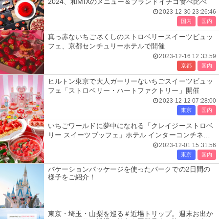
2024、和MIXのメニュー＆ブランドイチゴ食べ比べ
2023-12-30 23:26:46
国内
国内
真っ赤ないちご尽くしのストロベリースイーツビュッ
フェ、京都センチュリーホテルで開催
2023-12-16 12:33:59
京都
国内
ヒルトン東京で大人ガーリーないちごスイーツビュッ
フェ「ストロベリー・ハートファクトリー」開催
2023-12-12 07:28:00
東京
国内
いちごワールドに夢中になれる「クレイジーストロベ
リー スイーツブッフェ」ホテル インターコンチネン
タル 東京ベイで開催
2023-12-01 15:31:56
東京
国内
バケーションパッケージを使ったパークでの2日間の
様子をご紹介！
東京・埼玉・山梨を巡る＃近場トリップ。週末お出か