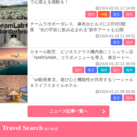
で心震える感動を！
2024-02-01 17:14:00
国内
沖縄
東京
国内
チームラボボーダレス、麻布台ヒルズに2月9日開
業 “光の宇宙に飲み込まれる”新作アートも公開
2024-01-24 11:44:51
東京
国内
カタール航空、ビジネスクラス機内食にミシュラン店
「NARISAWA」コラボメニューを導入 東京〜ドーハ
線で
2024-01-23 12:36:59
国内
東京
海外
国内
海外
「lyf銀座東京」遊び心と機能性が共存するソーシャル
＆ライフスタイルホテル
2024-01-21 08:30:00
東京
国内
ニュース記事一覧へ
Travel Search
旅の検索