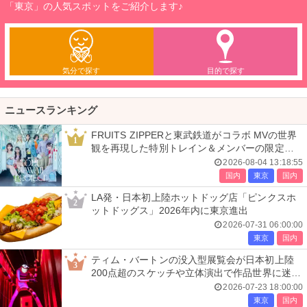
「東京」の人気スポットをご紹介します♪
気分で探す
目的で探す
ニュースランキング
FRUITS ZIPPERと東武鉄道がコラボ MVの世界
1
観を再現した特別トレイン＆メンバーの限定ア
ナウンス
2026-08-04 13:18:55
国内
東京
国内
LA発・日本初上陸ホットドッグ店「ピンクスホ
2
ットドッグス」2026年内に東京進出
2026-07-31 06:00:00
東京
国内
ティム・バートンの没入型展覧会が日本初上陸
3
200点超のスケッチや立体演出で作品世界に迷い
込む
2026-07-23 18:00:00
東京
国内