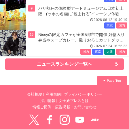
9
パリ熱狂の体験型アートミュージアム日本初上
陸 ゴッホの名画に“包まれる”イマーシブ体験＜
レーヴ・デ・リュミエール＞
2026-06-12 19:40:19
東京
国内
10
Nissyの限定カフェが全国5都市で開催 好物入り
弁当やスープカレー、撮りおろしカットグッズ
も
2026-07-24 18:56:22
国内
東京
大阪
国内
ニュースランキング一覧へ
Page Top
会社概要
利用規約
プライバシーポリシー
採用情報
女子旅プレスとは
情報ご提供・広告掲載・お問い合わせ
Twitter
Facebook
instagram
YouTube
LINE@