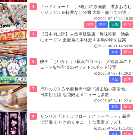
4
「ハイキュー！！」3度目の原画展、描きおろし
ビジュアル＆特典など公開 大阪・仙台での巡回
展も決定
2026-07-14 20:19:00
国内
東京
大阪
国内
5
【日本初上陸】人気麻辣湯店「毎味毎客」池袋
にオープン 重慶発の本格派＆本場の味を提案
2026-06-11 14:59:08
東京
国内
6
映画「ちいかわ」×横浜市コラボ、大観覧車のキ
ュートな特別演出やフォトスポット設置
2026-07-27 17:26:27
東京
国内
7
行列のできる小籠包専門店「梁山泊小籠湯包」
日本初上陸 池袋限定メニューも多数
2026-07-24 18:22:41
東京
国内
8
サンリオ「ホテルフローリア トーキョー」新宿
で開催 心ときめくキュートな限定グッズも
2026-07-02 15:14:41
東京
国内