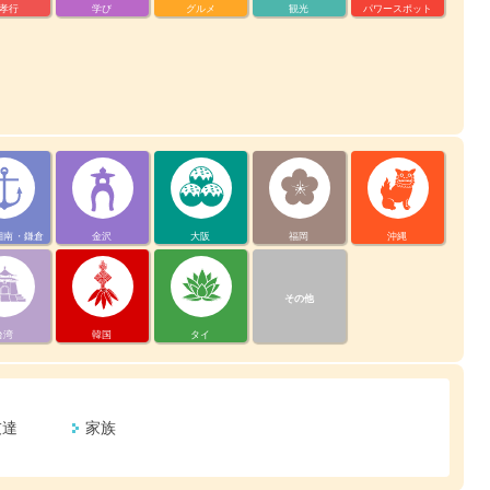
孝行
学び
グルメ
観光
パワースポット
湘南・鎌倉
金沢
大阪
福岡
沖縄
その他
台湾
韓国
タイ
友達
家族