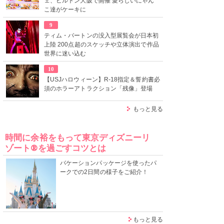
ェ、ヒルトン大阪で開催 愛らしいにゃん
こ達がケーキに
9
ティム・バートンの没入型展覧会が日本初
上陸 200点超のスケッチや立体演出で作品
世界に迷い込む
10
【USJハロウィーン】R-18指定＆誓約書必
須のホラーアトラクション「残像」登場
もっと見る
時間に余裕をもって東京ディズニーリ
ゾート®を過ごすコツとは
バケーションパッケージを使ったパ
ークでの2日間の様子をご紹介！
もっと見る