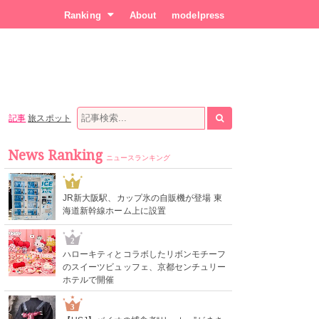
Ranking
About
modelpress
記事
旅スポット
News Ranking
ニュースランキング
1
JR新大阪駅、カップ氷の自販機が登場 東
海道新幹線ホーム上に設置
2
ハローキティとコラボしたリボンモチーフ
のスイーツビュッフェ、京都センチュリー
ホテルで開催
3