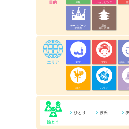
目的
体験
ショッピング
親
テーマパーク
歴史
水族館
寺社仏閣
エリア
東京
京都
横浜・
神戸
ハワイ
ひとり
彼氏
誰と？