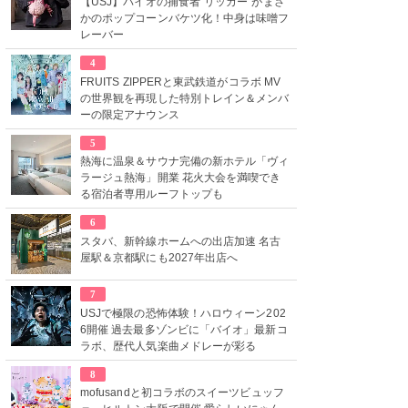
【USJ】バイオの捕食者“リッカー”がまさ
かのポップコーンバケツ化！中身は味噌フ
レーバー
4
FRUITS ZIPPERと東武鉄道がコラボ MV
の世界観を再現した特別トレイン＆メンバ
ーの限定アナウンス
5
熱海に温泉＆サウナ完備の新ホテル「ヴィ
ラージュ熱海」開業 花火大会を満喫でき
る宿泊者専用ルーフトップも
6
スタバ、新幹線ホームへの出店加速 名古
屋駅＆京都駅にも2027年出店へ
7
USJで極限の恐怖体験！ハロウィーン202
6開催 過去最多ゾンビに「バイオ」最新コ
ラボ、歴代人気楽曲メドレーが彩る
8
mofusandと初コラボのスイーツビュッフ