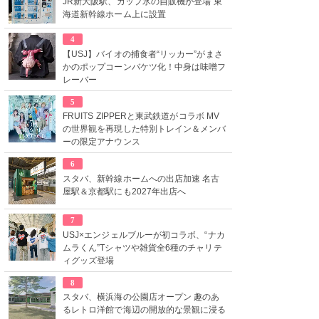
JR新大阪駅、カップ氷の自販機が登場 東
海道新幹線ホーム上に設置
4
【USJ】バイオの捕食者“リッカー”がまさ
かのポップコーンバケツ化！中身は味噌フ
レーバー
5
FRUITS ZIPPERと東武鉄道がコラボ MV
の世界観を再現した特別トレイン＆メンバ
ーの限定アナウンス
6
スタバ、新幹線ホームへの出店加速 名古
屋駅＆京都駅にも2027年出店へ
7
USJ×エンジェルブルーが初コラボ、“ナカ
ムラくん”Tシャツや雑貨全6種のチャリテ
ィグッズ登場
8
スタバ、横浜海の公園店オープン 趣のあ
るレトロ洋館で海辺の開放的な景観に浸る