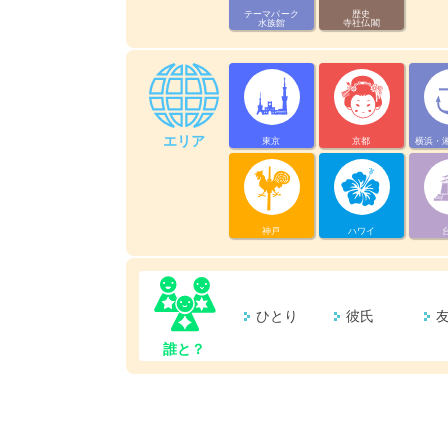
テーマパーク
歴史
水族館
寺社仏閣
エリア
東京
京都
横浜・
神戸
ハワイ
ひとり
彼氏
誰と？