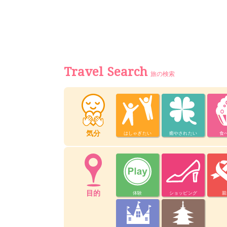
Travel Search
旅の検索
気分
はしゃぎたい
癒やされたい
食
目的
体験
ショッピング
親