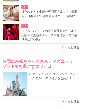
9
行列のできる小籠包専門店「梁山泊小籠湯
包」日本初上陸 池袋限定メニューも多数
10
ティム・バートンの没入型展覧会が日本初
上陸 200点超のスケッチや立体演出で作品
世界に迷い込む
もっと見る
時間に余裕をもって東京ディズニーリ
ゾート®を過ごすコツとは
バケーションパッケージを使ったパ
ークでの2日間の様子をご紹介！
もっと見る