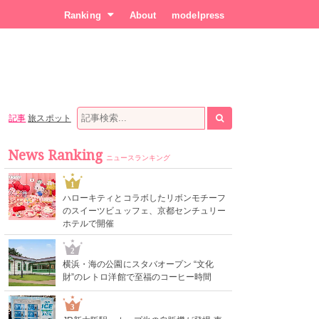
Ranking
About
modelpress
記事
旅スポット
News Ranking
ニュースランキング
1
ハローキティとコラボしたリボンモチーフ
のスイーツビュッフェ、京都センチュリー
ホテルで開催
2
横浜・海の公園にスタバオープン “文化
財”のレトロ洋館で至福のコーヒー時間
3