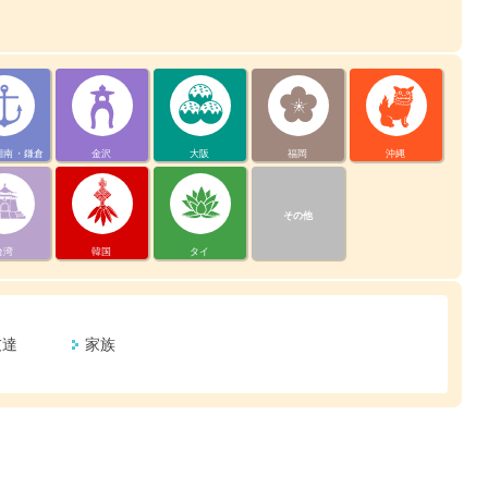
湘南・鎌倉
金沢
大阪
福岡
沖縄
その他
台湾
韓国
タイ
友達
家族