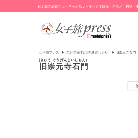
女子旅の最新ニュース＆人気ランキング | 観光・グルメ・買物
女子旅プレス
気分で探す(現実逃避したい)
旧崇元寺石門
きゅう そうげんじいしもん
旧崇元寺石門