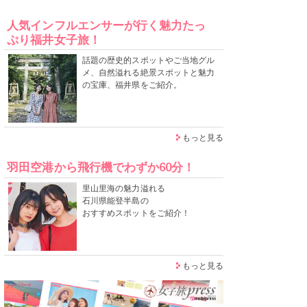
人気インフルエンサーが行く魅力たっ
ぷり福井女子旅！
話題の歴史的スポットやご当地グル
メ、自然溢れる絶景スポットと魅力
の宝庫、福井県をご紹介。
もっと見る
羽田空港から飛行機でわずか60分！
里山里海の魅力溢れる
石川県能登半島の
おすすめスポットをご紹介！
もっと見る