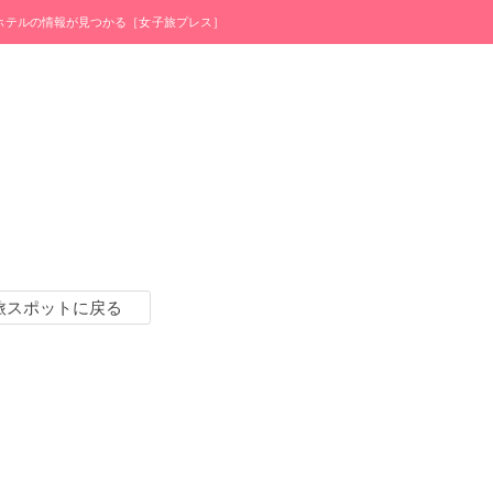
・ホテルの情報が見つかる［女子旅プレス］
旅スポットに戻る