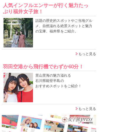
人気インフルエンサーが行く魅力たっ
ぷり福井女子旅！
話題の歴史的スポットやご当地グル
メ、自然溢れる絶景スポットと魅力
の宝庫、福井県をご紹介。
もっと見る
羽田空港から飛行機でわずか60分！
里山里海の魅力溢れる
石川県能登半島の
おすすめスポットをご紹介！
もっと見る