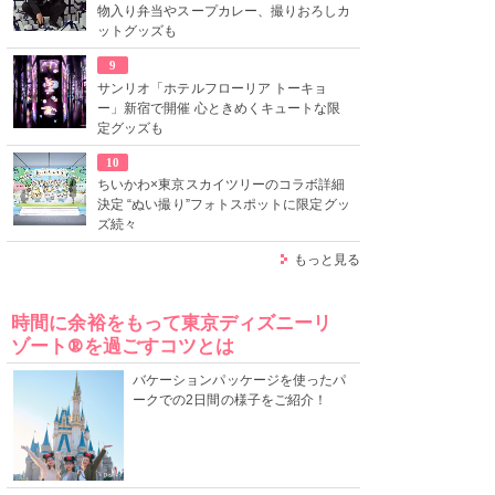
物入り弁当やスープカレー、撮りおろしカ
ットグッズも
9
サンリオ「ホテルフローリア トーキョ
ー」新宿で開催 心ときめくキュートな限
定グッズも
10
ちいかわ×東京スカイツリーのコラボ詳細
決定 “ぬい撮り”フォトスポットに限定グッ
ズ続々
もっと見る
時間に余裕をもって東京ディズニーリ
ゾート®を過ごすコツとは
バケーションパッケージを使ったパ
ークでの2日間の様子をご紹介！