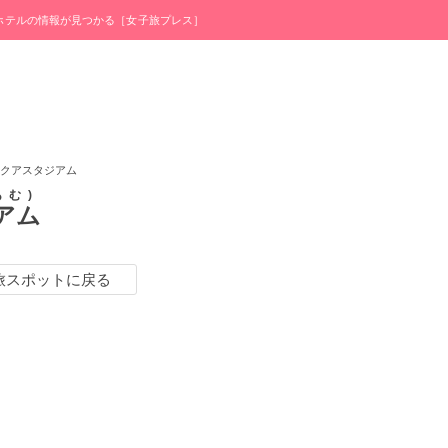
・ホテルの情報が見つかる［女子旅プレス］
アクアスタジアム
あむ
アム
旅スポットに戻る