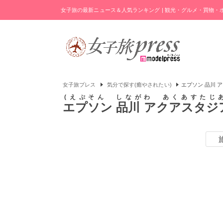
女子旅の最新ニュース＆人気ランキング | 観光・グルメ・買物
女子旅プレス
気分で探す(癒やされたい)
エプソン 品川 
えぷそん しながわ あくあすたじ
エプソン 品川 アクアスタジ