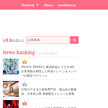
Ranking
About
modelpress
記事
旅スポット
News Ranking
ニュースランキング
1
FRUITS ZIPPERと東武鉄道がコラボ MV
の世界観を再現した特別トレイン＆メンバ
ーの限定アナウンス
2
行列のできる小籠包専門店「梁山泊小籠湯
包」日本初上陸 池袋限定メニューも多数
3