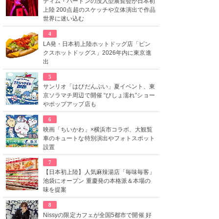
ティム・バートンの没入型展覧会が日本初
上陸 200点超のスケッチや立体演出で作品
世界に迷い込む
4
LA発・日本初上陸ホットドッグ店「ピン
クスホットドッグス」2026年内に東京進
出
5
サンリオ「はぴだんぶい」夏イベント、東
京ソラマチ周辺で開催 “びしょ濡れ”ショー
やポップアップ店も
6
映画「ちいかわ」×横浜市コラボ、大観覧
車のキュートな特別演出やフォトスポット
設置
7
【日本初上陸】人気麻辣湯店「毎味毎客」
池袋にオープン 重慶発の本格派＆本場の
味を提案
8
Nissyの限定カフェが全国5都市で開催 好