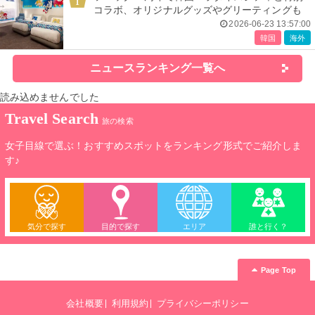
1
コラボ、オリジナルグッズやグリーティングも
2026-06-23 13:57:00
韓国
海外
ニュースランキング一覧へ
読み込めませんでした
Travel Search
旅の検索
女子目線で選ぶ！おすすめスポットをランキング形式でご紹介しま
す♪
気分で探す
目的で探す
エリア
誰と行く？
Page Top
会社概要
利用規約
プライバシーポリシー