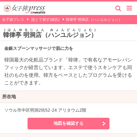
女子旅プレス
誰とで探す(彼氏)
韓律亭 明洞店（ハンユルジョン）
はんゆるじょん みょんどんじょむ
韓律亭 明洞店（ハンユルジョン）
金銀スプーンマッサージで肌に力を
韓国最大の化粧品ブランド「韓律」で有名なアモーレパシ
フィックが経営しています。エステで使うスキンケアも同
社のものを使用。韓方をベースとしたプログラムを受ける
ことができます。
所在地
ソウル市中区明洞2街52-24 アリタウム2階
地図を確認する