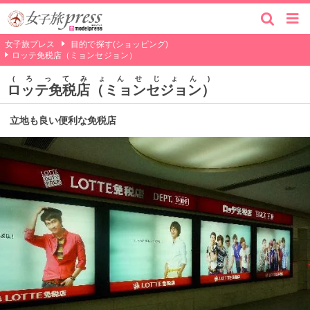
女子旅プレス
目的で探す(ショッピング)
ロッテ免税店（ミョンセジョン）
ろってみょんせじょん
ロッテ免税店（ミョンセジョン）
立地も良い便利な免税店