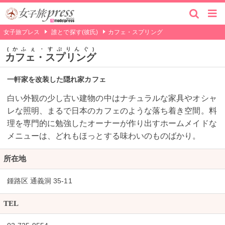
女子旅プレス
誰とで探す(彼氏)
カフェ・スプリング
かふぇ・すぷりんぐ
カフェ・スプリング
一軒家を改装した隠れ家カフェ
白い外観の少し古い建物の中はナチュラルな家具やオシャ
レな照明、まるで日本のカフェのような落ち着き空間。料
理を専門的に勉強したオーナーが作り出すホームメイドな
メニューは、どれもほっとする味わいのものばかり。
所在地
鍾路区 通義洞 35-11
TEL