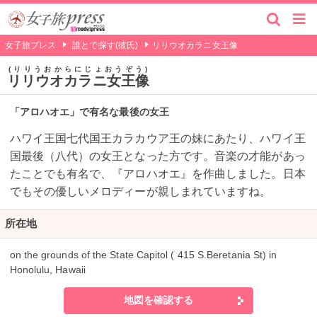
女子旅プレス
誰とで探す(彼氏)
リリウオカラニ女王像
りりうおからにじょおうぞう
リリウオカラニ女王像
「アロハオエ」で有名な最後の女王
ハワイ王国七代国王カラカウア王の妹にあたり、ハワイ王
国最後（八代）の女王となった方です。音楽の才能があっ
たことでも有名で、『アロハオエ』を作曲しました。日本
でもその優しいメロディーが親しまれていますね。
所在地
on the grounds of the State Capitol ( 415 S.Beretania St) in
Honolulu, Hawaii
地図を確認する