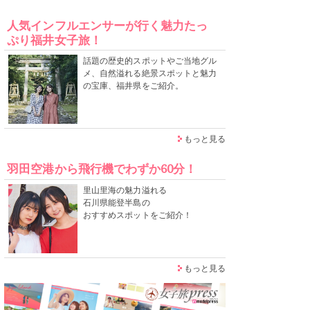
人気インフルエンサーが行く魅力たっ
ぷり福井女子旅！
話題の歴史的スポットやご当地グル
メ、自然溢れる絶景スポットと魅力
の宝庫、福井県をご紹介。
もっと見る
羽田空港から飛行機でわずか60分！
里山里海の魅力溢れる
石川県能登半島の
おすすめスポットをご紹介！
もっと見る