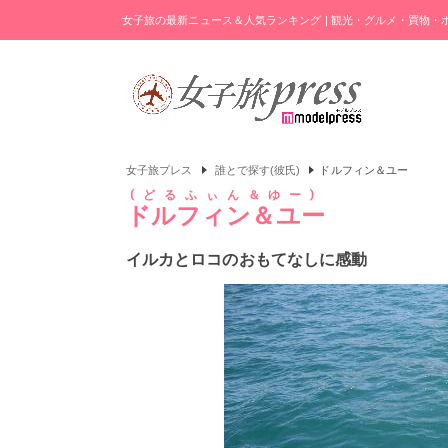
女子旅の最新ニュース＆人気ランキング | 観光・グルメ・買物
女子旅プレス
誰とで探す(彼氏)
ドルフィン＆ユー
どるふぃん＆ゆー
ドルフィン＆ユー
イルカとロコのおもてなしに感動