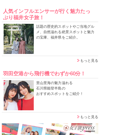
人気インフルエンサーが行く魅力たっ
ぷり福井女子旅！
話題の歴史的スポットやご当地グル
メ、自然溢れる絶景スポットと魅力
の宝庫、福井県をご紹介。
もっと見る
羽田空港から飛行機でわずか60分！
里山里海の魅力溢れる
石川県能登半島の
おすすめスポットをご紹介！
もっと見る