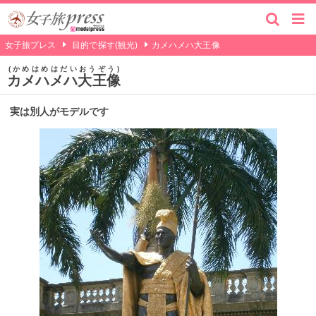
女子旅プレス
目的で探す(観光)
カメハメハ大王像
かめはめはだいおうぞう
カメハメハ大王像
実は別人がモデルです